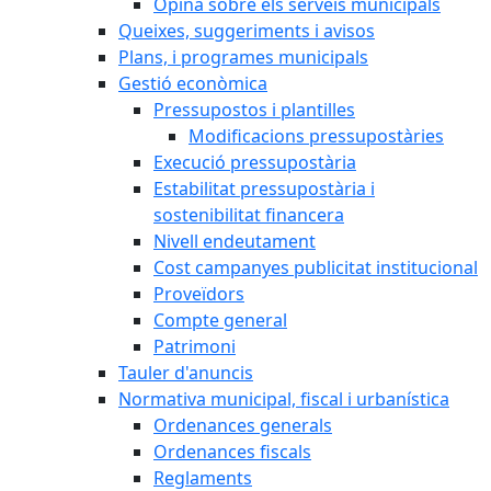
Opina sobre els serveis municipals
Queixes, suggeriments i avisos
Plans, i programes municipals
Gestió econòmica
Pressupostos i plantilles
Modificacions pressupostàries
Execució pressupostària
Estabilitat pressupostària i
sostenibilitat financera
Nivell endeutament
Cost campanyes publicitat institucional
Proveïdors
Compte general
Patrimoni
Tauler d'anuncis
Normativa municipal, fiscal i urbanística
Ordenances generals
Ordenances fiscals
Reglaments