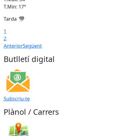
T.Min: 17°
T
Tarda
T
1
2
Anterior
Següent
Butlletí digital
Subscriu-te
Plànol / Carrers