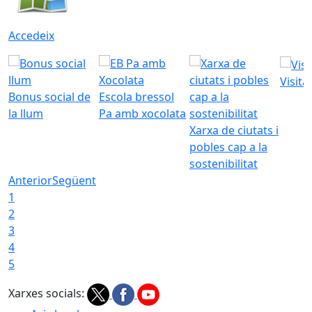
Accedeix
Visita
Bonus social de
Escola bressol
la llum
Pa amb xocolata
Xarxa de ciutats i
pobles cap a la
sostenibilitat
Anterior
Següent
1
2
3
4
5
Xarxes socials: