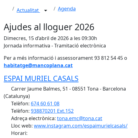
Agenda
Actualitat
Ajudes al lloguer 2026
Dimecres, 15 d’abril de 2026 a les 09:30h
Jornada informativa - Tramitació electrònica
Per a més informació i assessorament 93 812 54 45 o
habitatge@mancoplana.cat
ESPAI MURIEL CASALS
Carrer Jaume Balmes, 51 - 08551 Tona - Barcelona
(Catalunya)
Telèfon:
674 60 61 08
Telèfon:
938870201 Ext.152
Adreça electrònica:
tona.emc@tona.cat
Lloc web:
www.instagram.com/espaimurielcasals/
Horari: