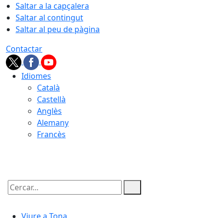
Saltar a la capçalera
Saltar al contingut
Saltar al peu de pàgina
Contactar
Idiomes
Català
Castellà
Anglès
Alemany
Francès
07.08.2026 | 02:30
Cercar:
Viure a Tona