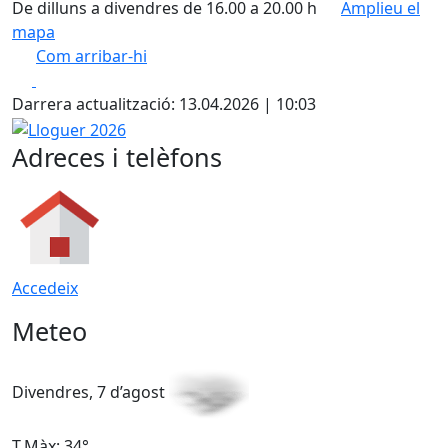
De dilluns a divendres de 16.00 a 20.00 h
Amplieu el
mapa
Com arribar-hi
Leaflet
| ©
OpenStreetMap
contributors
Facebook
X
+
Darrera actualització: 13.04.2026 | 10:03
−
Lloguer 2026
Adreces i telèfons
Accedeix
Meteo
Divendres, 7 d’agost
D
T.Màx: 34°
T