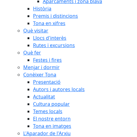
Aparcaments i zona blava
Història
Premis i distincions
Tona en xifres
Què visitar
Llocs d'interès
Rutes i excursions
Què fer
Festes i fires
Menjar i dormir
Conèixer Tona
Presentació
Autors i autores locals
Actualitat
Cultura popular
Temes locals
El nostre entorn
Tona en imatges
L'Aparador de l'Arxiu