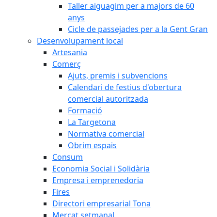
Taller aiguagim per a majors de 60
anys
Cicle de passejades per a la Gent Gran
Desenvolupament local
Artesania
Comerç
Ajuts, premis i subvencions
Calendari de festius d'obertura
comercial autoritzada
Formació
La Targetona
Normativa comercial
Obrim espais
Consum
Economia Social i Solidària
Empresa i emprenedoria
Fires
Directori empresarial Tona
Mercat setmanal