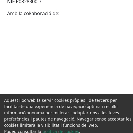
Fax 93 887 04 98
NIF P0828300D
Amb la col·laboració de:
Aquest lloc web fa servir cookies pròpies i de tercers per
facilitar-te una experiència de navegació òptima i recollir
informació anònima per millorar i adaptar-nos a les teves
preferències i pautes de navegació. Navegar sense acceptar les
cookies limitarà la visibilitat i funcions del web.
Podeu consultar la
política de cookies
.