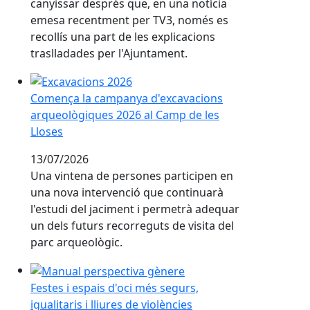
posicionament sobre el futur del
canyissar després que, en una notícia
emesa recentment per TV3, només es
recollís una part de les explicacions
traslladades per l'Ajuntament.
Comença la campanya d'excavacions arqueològiques 2
Comença la campanya d'excavacions
arqueològiques 2026 al Camp de les
Lloses
13/07/2026
Una vintena de persones participen en
una nova intervenció que continuarà
l'estudi del jaciment i permetrà adequar
un dels futurs recorreguts de visita del
parc arqueològic.
Festes i espais d'oci més segurs, igualitaris i lliures de
Festes i espais d'oci més segurs,