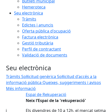
Butlletí municipal
Hemeroteca
Seu electrònica
Tràmits
Edictes i anuncis
Oferta pública d'ocupació
Factura electrònica
Gestió tributària
Perfil de contractant
Validació de documents
Seu electrònica
Tràmits
Sol·licitud genèrica
Sol·licitud d'accés a la
informació pública
Queixes, suggeriments i avisos
Més informació
Espai de Rekuperació
Fe
Neix l’Espai de la 'rekuperació'
L'
Fem
Els divendres de 10 a 12h, el mercat setmanal de