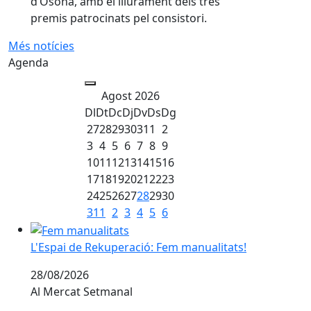
d’Osona, amb el lliurament dels tres
premis patrocinats pel consistori.
Més notícies
Agenda
Agost 2026
Dl
Dt
Dc
Dj
Dv
Ds
Dg
27
28
29
30
31
1
2
3
4
5
6
7
8
9
10
11
12
13
14
15
16
17
18
19
20
21
22
23
24
25
26
27
28
29
30
31
1
2
3
4
5
6
L'Espai de Rekuperació: Fem manualitats!
L'Espai de Rekuperació: Fem manualitats!
28/08/2026
Al Mercat Setmanal