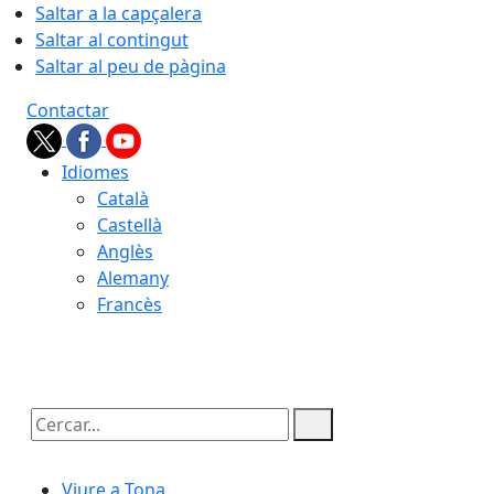
Saltar a la capçalera
Saltar al contingut
Saltar al peu de pàgina
Contactar
Idiomes
Català
Castellà
Anglès
Alemany
Francès
07.08.2026 | 08:56
Cercar:
Viure a Tona