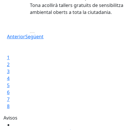
Tona acollirà tallers gratuïts de sensibilització
ambiental oberts a tota la ciutadania.
Espai de Rekuperació
Anterior
Següent
Iniciar presentació
Aturar presentació
1
2
3
4
5
6
7
8
Avisos