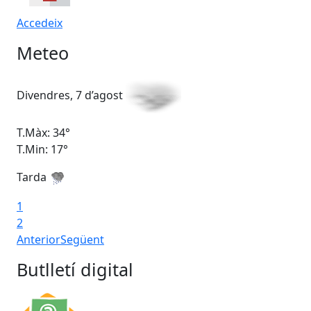
Accedeix
Meteo
Divendres, 7 d’agost
Dis
T.Màx: 34°
T.M
T.Min: 17°
T.M
Tarda
Ta
1
2
Anterior
Següent
Butlletí digital