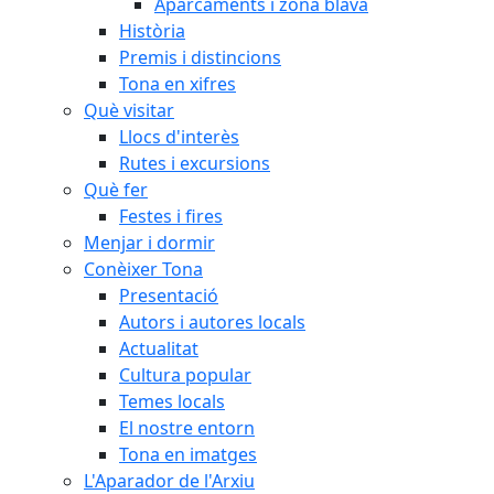
Aparcaments i zona blava
Història
Premis i distincions
Tona en xifres
Què visitar
Llocs d'interès
Rutes i excursions
Què fer
Festes i fires
Menjar i dormir
Conèixer Tona
Presentació
Autors i autores locals
Actualitat
Cultura popular
Temes locals
El nostre entorn
Tona en imatges
L'Aparador de l'Arxiu