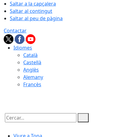
Saltar a la capçalera
Saltar al contingut
Saltar al peu de pàgina
Contactar
Idiomes
Català
Castellà
Anglès
Alemany
Francès
09.08.2026 | 10:38
Cercar:
Viure a Tona