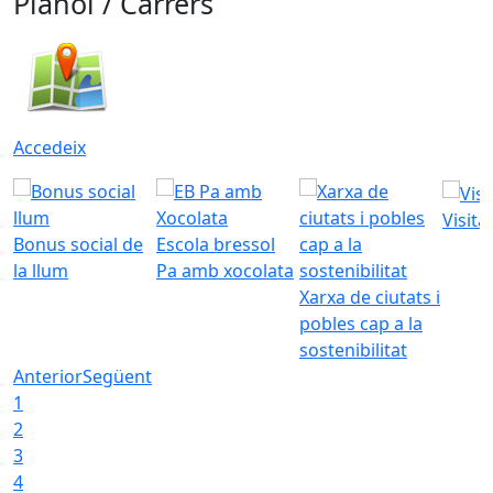
Plànol / Carrers
Accedeix
Visita
Bonus social de
Escola bressol
la llum
Pa amb xocolata
Xarxa de ciutats i
pobles cap a la
sostenibilitat
Anterior
Següent
1
2
3
4