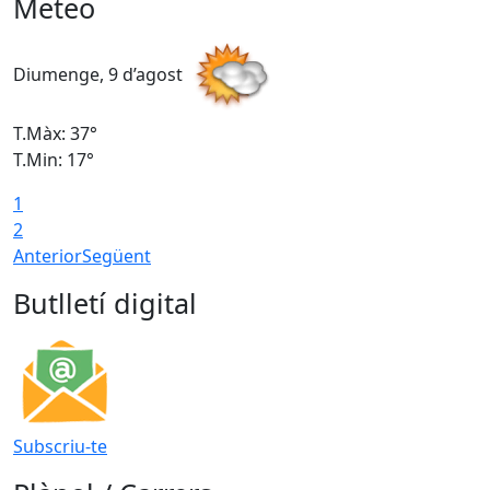
Meteo
Diumenge, 9 d’agost
D
T.Màx: 37°
T
T.Min: 17°
T
1
T
2
Anterior
Següent
Butlletí digital
Subscriu-te