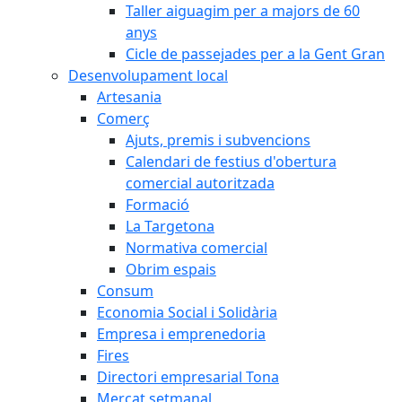
Taller aiguagim per a majors de 60
anys
Cicle de passejades per a la Gent Gran
Desenvolupament local
Artesania
Comerç
Ajuts, premis i subvencions
Calendari de festius d'obertura
comercial autoritzada
Formació
La Targetona
Normativa comercial
Obrim espais
Consum
Economia Social i Solidària
Empresa i emprenedoria
Fires
Directori empresarial Tona
Mercat setmanal