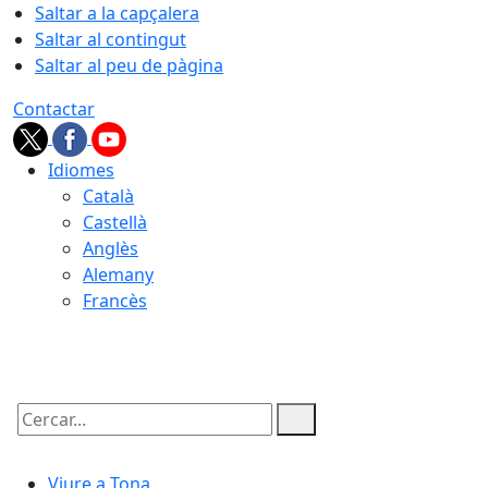
Saltar a la capçalera
Saltar al contingut
Saltar al peu de pàgina
Contactar
Idiomes
Català
Castellà
Anglès
Alemany
Francès
07.08.2026 | 00:34
Cercar:
Viure a Tona