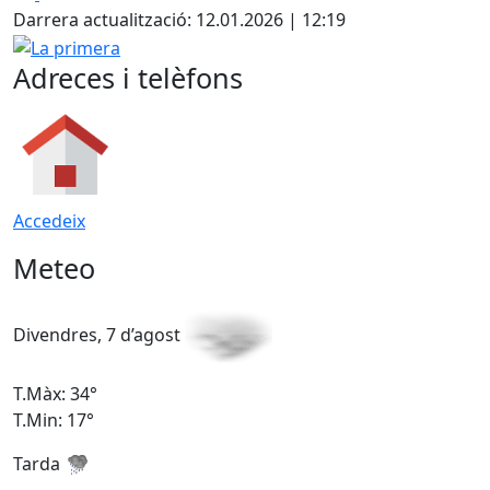
+
Darrera actualització: 12.01.2026 | 12:19
−
La primera
Adreces i telèfons
Accedeix
Meteo
Divendres, 7 d’agost
D
T.Màx: 34°
T
T.Min: 17°
T
Tarda
T