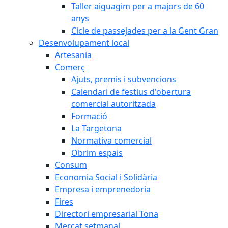
Taller aiguagim per a majors de 60
anys
Cicle de passejades per a la Gent Gran
Desenvolupament local
Artesania
Comerç
Ajuts, premis i subvencions
Calendari de festius d'obertura
comercial autoritzada
Formació
La Targetona
Normativa comercial
Obrim espais
Consum
Economia Social i Solidària
Empresa i emprenedoria
Fires
Directori empresarial Tona
Mercat setmanal