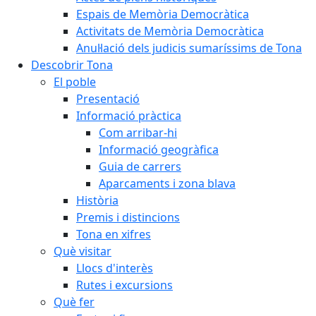
Espais de Memòria Democràtica
Activitats de Memòria Democràtica
Anul·lació dels judicis sumaríssims de Tona
Descobrir Tona
El poble
Presentació
Informació pràctica
Com arribar-hi
Informació geogràfica
Guia de carrers
Aparcaments i zona blava
Història
Premis i distincions
Tona en xifres
Què visitar
Llocs d'interès
Rutes i excursions
Què fer