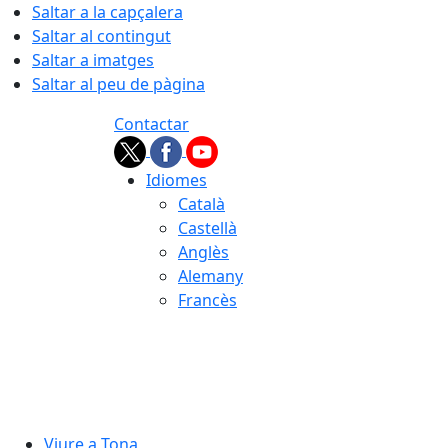
Saltar a la capçalera
Saltar al contingut
Saltar a imatges
Saltar al peu de pàgina
Contactar
Idiomes
Català
Castellà
Anglès
Alemany
Francès
07.08.2026 | 07:42
Viure a Tona