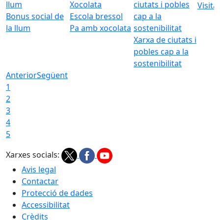
Visita
Bonus social de
Escola bressol
la llum
Pa amb xocolata
Xarxa de ciutats i
pobles cap a la
sostenibilitat
Anterior
Següent
1
2
3
4
5
Xarxes socials:
Avis legal
Contactar
Protecció de dades
Accessibilitat
Crèdits