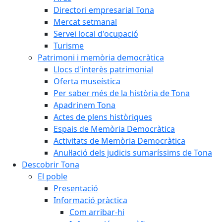
Directori empresarial Tona
Mercat setmanal
Servei local d'ocupació
Turisme
Patrimoni i memòria democràtica
Llocs d'interès patrimonial
Oferta museística
Per saber més de la història de Tona
Apadrinem Tona
Actes de plens històriques
Espais de Memòria Democràtica
Activitats de Memòria Democràtica
Anul·lació dels judicis sumaríssims de Tona
Descobrir Tona
El poble
Presentació
Informació pràctica
Com arribar-hi