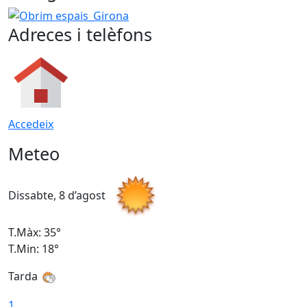
Obrim espais_Girona
Adreces i telèfons
Accedeix
Meteo
Dissabte, 8 d’agost
D
T.Màx: 35°
T
T.Min: 18°
T
Tarda
T
1