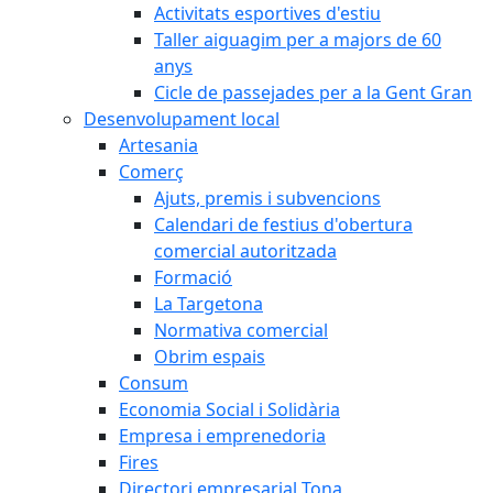
Activitats esportives d'estiu
Taller aiguagim per a majors de 60
anys
Cicle de passejades per a la Gent Gran
Desenvolupament local
Artesania
Comerç
Ajuts, premis i subvencions
Calendari de festius d'obertura
comercial autoritzada
Formació
La Targetona
Normativa comercial
Obrim espais
Consum
Economia Social i Solidària
Empresa i emprenedoria
Fires
Directori empresarial Tona