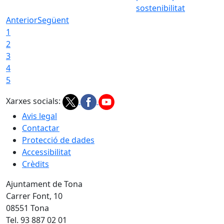
sostenibilitat
Anterior
Següent
1
2
3
4
5
Xarxes socials:
Avis legal
Contactar
Protecció de dades
Accessibilitat
Crèdits
Ajuntament de Tona
Carrer Font, 10
08551 Tona
Tel. 93 887 02 01