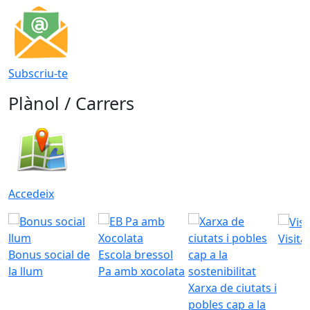
Subscriu-te
Plànol / Carrers
Accedeix
Visita
Bonus social de
Escola bressol
la llum
Pa amb xocolata
Xarxa de ciutats i
pobles cap a la