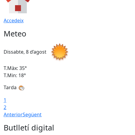
Accedeix
Meteo
Dissabte, 8 d’agost
D
T.Màx: 35°
T
T.Min: 18°
T
Tarda
T
1
2
Anterior
Següent
Butlletí digital