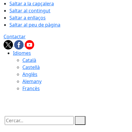
Saltar a la capçalera
Saltar al contingut
Saltar a enllaços
Saltar al peu de pàgina
Contactar
Idiomes
Català
Castellà
Anglès
Alemany
Francès
07.08.2026 | 15:18
Cercar: