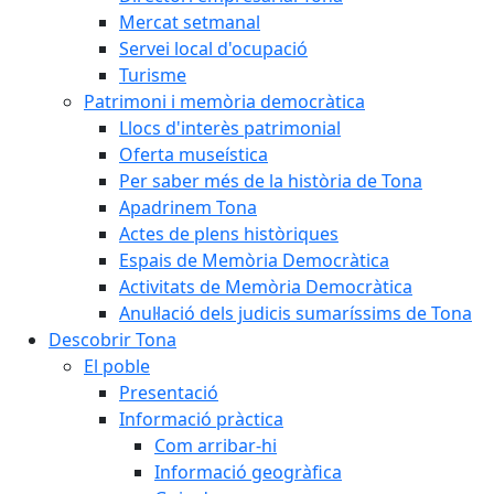
Mercat setmanal
Servei local d'ocupació
Turisme
Patrimoni i memòria democràtica
Llocs d'interès patrimonial
Oferta museística
Per saber més de la història de Tona
Apadrinem Tona
Actes de plens històriques
Espais de Memòria Democràtica
Activitats de Memòria Democràtica
Anul·lació dels judicis sumaríssims de Tona
Descobrir Tona
El poble
Presentació
Informació pràctica
Com arribar-hi
Informació geogràfica