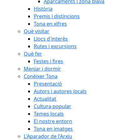
Aparcaments i zona blava
Història
Premis i distincions
Tona en xifres
Què visitar
Llocs d'interès
Rutes i excursions
Què fer
Festes i fires
Menjar i dormir
Conèixer Tona
Presentació
Autors i autores locals
Actualitat
Cultura popular
Temes locals
El nostre entorn
Tona en imatges
L'Aparador de l'Arxiu