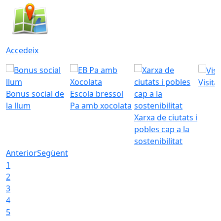
Accedeix
Visita
Bonus social de
Escola bressol
la llum
Pa amb xocolata
Xarxa de ciutats i
pobles cap a la
sostenibilitat
Anterior
Següent
1
2
3
4
5