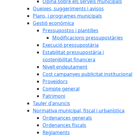
Opina sobre els serveis municipals
Queixes, suggeriments i avisos
Plans, i programes municipals
Gestió econòmica
Pressupostos i plantilles
Modificacions pressupostàries
Execució pressupostària
Estabilitat pressupostària i
sostenibilitat financera
Nivell endeutament
Cost campanyes publicitat institucional
Proveïdors
Compte general
Patrimoni
Tauler d'anuncis
Normativa municipal, fiscal i urbanística
Ordenances generals
Ordenances fiscals
Reglaments