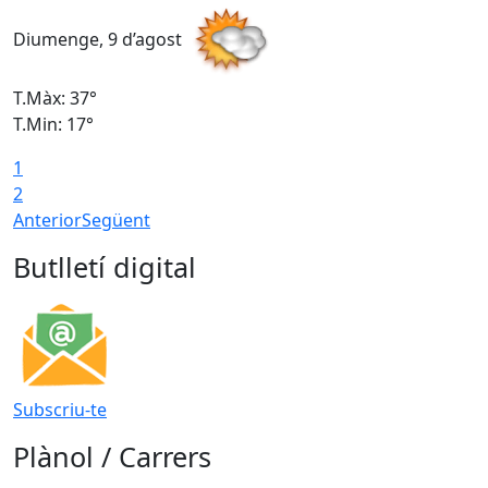
Diumenge, 9 d’agost
D
T.Màx: 37°
T
T.Min: 17°
T
1
T
2
Anterior
Següent
Butlletí digital
Subscriu-te
Plànol / Carrers