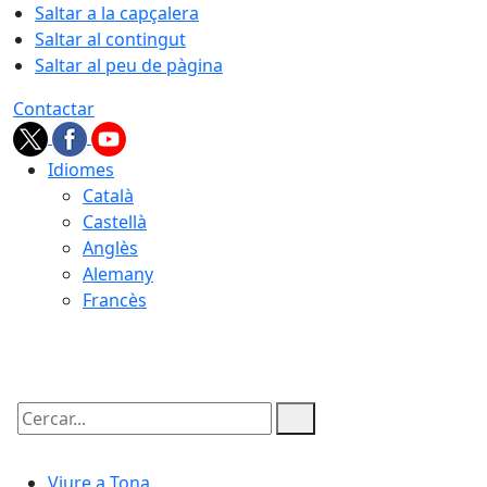
Saltar a la capçalera
Saltar al contingut
Saltar al peu de pàgina
Contactar
Idiomes
Català
Castellà
Anglès
Alemany
Francès
08.08.2026 | 18:28
Cercar:
Viure a Tona