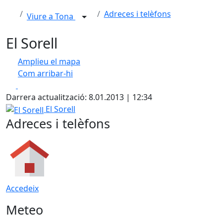
Adreces i telèfons
Viure a Tona
El Sorell
Amplieu el mapa
Com arribar-hi
Leaflet
| ©
OpenStreetMap
contributors
Facebook
X
+
Darrera actualització: 8.01.2013 | 12:34
−
El Sorell
El Sorell
Adreces i telèfons
Accedeix
Meteo