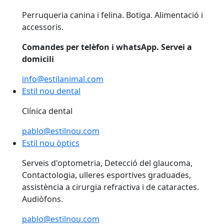
Perruqueria canina i felina. Botiga. Alimentació i
accessoris.
Comandes per telèfon i whatsApp. Servei a
domicili
info@estilanimal.com
Estil nou dental
Estil nou dental
Clínica dental
pablo@estilnou.com
Estil nou òptics
Estil nou òptics
Serveis d'optometria, Detecció del glaucoma,
Contactologia, ulleres esportives graduades,
assistència a cirurgia refractiva i de cataractes.
Audiòfons.
pablo@estilnou.com