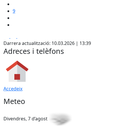
9
Facebook
X
Pdf
Darrera actualització: 10.03.2026 | 13:39
Adreces i telèfons
Accedeix
Meteo
Divendres, 7 d’agost
D