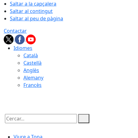
Saltar a la capçalera
Saltar al contingut
Saltar al peu de pàgina
Contactar
Idiomes
Català
Castellà
Anglès
Alemany
Francès
06.08.2026 | 12:22
Cercar:
Viure a Tona