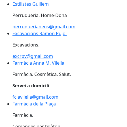
Estilistes Guillem
Estilistes Guillem
Perruqueria. Home-Dona
perruquerianeus@gmail.com
Excavacions Ramon Pujol
Excavacions.
excrpv@gmail.com
Farmàcia Anna M. Vilella
Farmàcia Anna M. Vilella
Farmàcia. Cosmètica. Salut.
Servei a domicili
fciavilella@gmail.com
Farmàcia de la Plaça
Farmàcia de la Plaça
Farmàcia.
Comandes per telèfon.