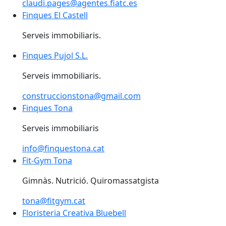
claudi.pages@agentes.fiatc.es
Finques El Castell
Finques El Castell
Serveis immobiliaris.
Finques Pujol S.L.
Serveis immobiliaris.
construccionstona@gmail.com
Finques Tona
Finques Tona
Serveis immobiliaris
info@finquestona.cat
Fit-Gym Tona
Fit-Gym Tona
Gimnàs. Nutrició. Quiromassatgista
tona@fitgym.cat
Floristeria Creativa Bluebell