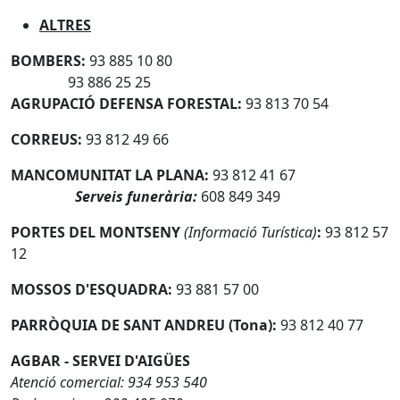
ALTRES
BOMBERS:
93 885 10 80
93 886 25 25
AGRUPACIÓ DEFENSA FORESTAL:
93 813 70 54
CORREUS:
93 812 49 66
MANCOMUNITAT LA PLANA:
93 812 41 67
Serveis funerària:
608 849 349
PORTES DEL MONTSENY
(Informació Turística)
:
93 812 57
12
MOSSOS D'ESQUADRA:
93 881 57 00
PARRÒQUIA DE SANT ANDREU (Tona):
93 812 40 77
AGBAR - SERVEI D'AIGÜES
Atenció comercial: 934 953 540