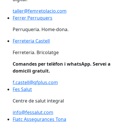
taller@femretolacio.com
Ferrer Perruquers
Ferrer Perruquers
Perruqueria. Home-dona.
Ferreteria Castell
Ferreteria. Bricolatge
Comandes per telèfon i whatsApp. Servei a
domicili gratuït.
f.castell@qfplus.com
Fes Salut
Fes Salut
Centre de salut integral
info@fessalut.com
Fiatc Assegurances Tona
Fiatc Assegurances Tona