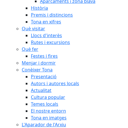
Aparcaments i zona blava
Història
Premis i distincions
Tona en xifres
Què visitar
Llocs d'interès
Rutes i excursions
Què fer
Festes i fires
Menjar i dormir
Conèixer Tona
Presentació
Autors i autores locals
Actualitat
Cultura popular
Temes locals
El nostre entorn
Tona en imatges
L'Aparador de l'Arxiu