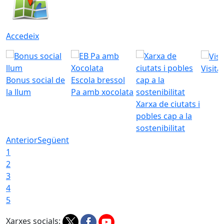
Accedeix
Visita
Bonus social de
Escola bressol
la llum
Pa amb xocolata
Xarxa de ciutats i
pobles cap a la
sostenibilitat
Anterior
Següent
1
2
3
4
5
Xarxes socials: