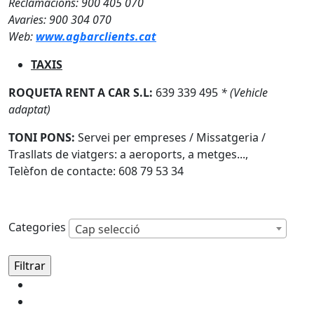
Reclamacions: 900 405 070
Avaries: 900 304 070
Web:
www.agbarclients.cat
TAXIS
ROQUETA RENT A CAR S.L:
639 339 495
* (Vehicle
adaptat)
TONI PONS:
Servei per empreses / Missatgeria /
Trasllats de viatgers: a aeroports, a metges...,
Telèfon de contacte: 608 79 53 34
Categories
Cap selecció