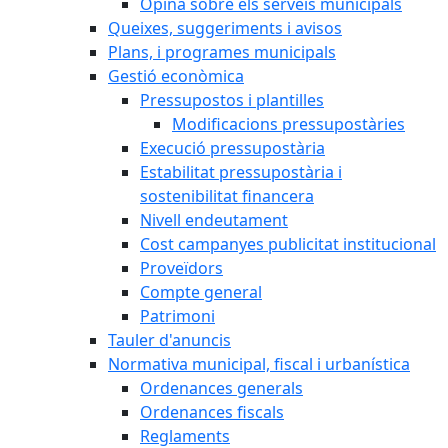
Opina sobre els serveis municipals
Queixes, suggeriments i avisos
Plans, i programes municipals
Gestió econòmica
Pressupostos i plantilles
Modificacions pressupostàries
Execució pressupostària
Estabilitat pressupostària i
sostenibilitat financera
Nivell endeutament
Cost campanyes publicitat institucional
Proveïdors
Compte general
Patrimoni
Tauler d'anuncis
Normativa municipal, fiscal i urbanística
Ordenances generals
Ordenances fiscals
Reglaments