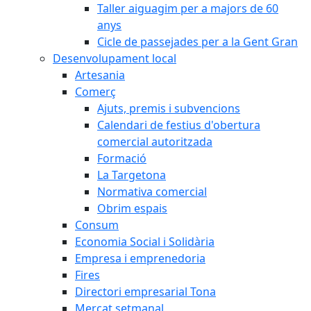
Taller aiguagim per a majors de 60
anys
Cicle de passejades per a la Gent Gran
Desenvolupament local
Artesania
Comerç
Ajuts, premis i subvencions
Calendari de festius d'obertura
comercial autoritzada
Formació
La Targetona
Normativa comercial
Obrim espais
Consum
Economia Social i Solidària
Empresa i emprenedoria
Fires
Directori empresarial Tona
Mercat setmanal