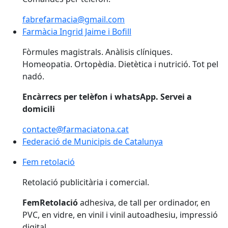
fabrefarmacia@gmail.com
Farmàcia Ingrid Jaime i Bofill
Farmàcia Ingrid Jaime i Bofill
Fòrmules magistrals. Anàlisis clíniques.
Homeopatia. Ortopèdia. Dietètica i nutrició. Tot pel
nadó.
Encàrrecs per telèfon i whatsApp. Servei a
domicili
contacte@farmaciatona.cat
Federació de Municipis de Catalunya
Fem retolació
Fem retolació
Retolació publicitària i comercial.
FemRetolació
adhesiva, de tall per ordinador, en
PVC, en vidre, en vinil i vinil autoadhesiu, impressió
digital.