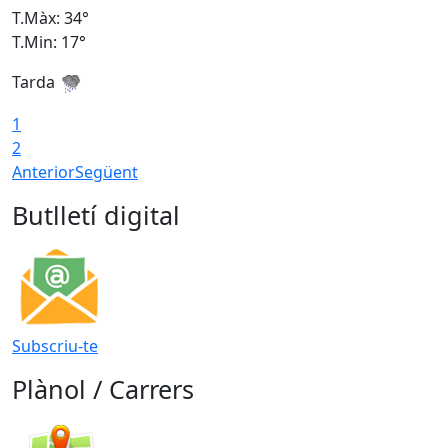
T.Màx: 34°
T
T.Min: 17°
T
Tarda
T
1
2
Anterior
Següent
Butlletí digital
Subscriu-te
Plànol / Carrers