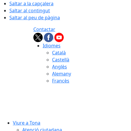
Saltar a la capçalera
Saltar al contingut
Saltar al peu de pàgina
Contactar
Idiomes
Català
Castellà
Anglès
Alemany
Francès
09.08.2026 | 08:29
Viure a Tona
Atenció ciutadana