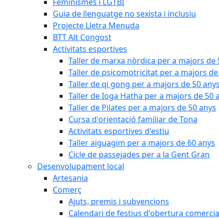
Feminismes i LGTBI
Guia de llenguatge no sexista i inclusiu
Projecte Lletra Menuda
BTT Alt Congost
Activitats esportives
Taller de marxa nòrdica per a majors de
Taller de psicomotricitat per a majors de
Taller de qi gong per a majors de 50 any
Taller de Ioga Hatha per a majors de 50 
Taller de Pilates per a majors de 50 anys
Cursa d'orientació familiar de Tona
Activitats esportives d'estiu
Taller aiguagim per a majors de 60 anys
Cicle de passejades per a la Gent Gran
Desenvolupament local
Artesania
Comerç
Ajuts, premis i subvencions
Calendari de festius d'obertura comercia