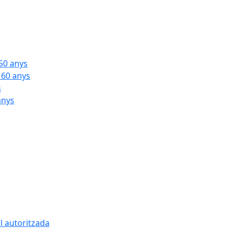
 50 anys
 60 anys
s
anys
l autoritzada