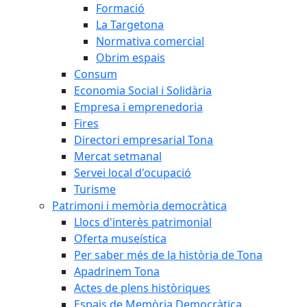
Formació
La Targetona
Normativa comercial
Obrim espais
Consum
Economia Social i Solidària
Empresa i emprenedoria
Fires
Directori empresarial Tona
Mercat setmanal
Servei local d'ocupació
Turisme
Patrimoni i memòria democràtica
Llocs d'interès patrimonial
Oferta museística
Per saber més de la història de Tona
Apadrinem Tona
Actes de plens històriques
Espais de Memòria Democràtica