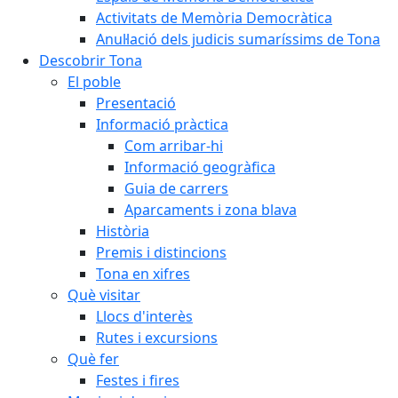
Activitats de Memòria Democràtica
Anul·lació dels judicis sumaríssims de Tona
Descobrir Tona
El poble
Presentació
Informació pràctica
Com arribar-hi
Informació geogràfica
Guia de carrers
Aparcaments i zona blava
Història
Premis i distincions
Tona en xifres
Què visitar
Llocs d'interès
Rutes i excursions
Què fer
Festes i fires