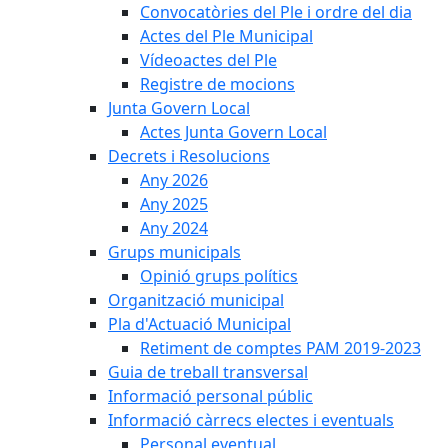
Convocatòries del Ple i ordre del dia
Actes del Ple Municipal
Vídeoactes del Ple
Registre de mocions
Junta Govern Local
Actes Junta Govern Local
Decrets i Resolucions
Any 2026
Any 2025
Any 2024
Grups municipals
Opinió grups polítics
Organització municipal
Pla d'Actuació Municipal
Retiment de comptes PAM 2019-2023
Guia de treball transversal
Informació personal públic
Informació càrrecs electes i eventuals
Personal eventual