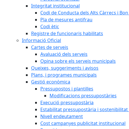
Integritat institucional
Codi de Conducta dels Alts Càrrecs i Bo
Pla de mesures antifrau
Codi ètic
Registre de funcionaris habilitats
Informació Oficial
Cartes de serveis
Avaluació dels serveis
Opina sobre els serveis municipals
Queixes, suggeriments i avisos
Plans, i programes municipals
Gestió econòmica
Pressupostos i plantilles
Modificacions pressupostàries
Execució pressupostària
Estabilitat pressupostària i sostenibilita
Nivell endeutament
Cost campanyes publicitat institucional