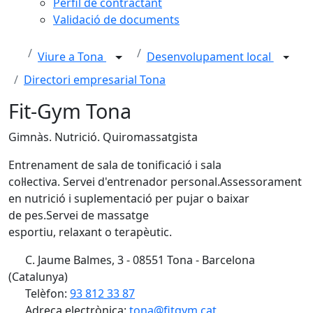
Perfil de contractant
Validació de documents
Viure a Tona
Desenvolupament local
Directori empresarial Tona
Fit-Gym Tona
Gimnàs. Nutrició. Quiromassatgista
Entrenament de sala de tonificació i sala
col·lectiva. Servei d'entrenador personal.Assessorament
en nutrició i suplementació per pujar o baixar
de pes.Servei de massatge
esportiu, relaxant o terapèutic.
C. Jaume Balmes, 3 - 08551 Tona - Barcelona
(Catalunya)
Telèfon:
93 812 33 87
Adreça electrònica:
tona@fitgym.cat