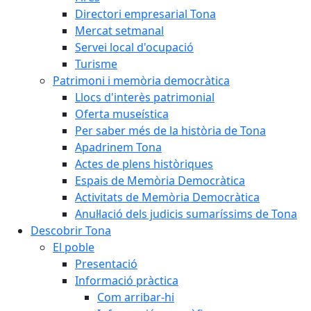
Directori empresarial Tona
Mercat setmanal
Servei local d'ocupació
Turisme
Patrimoni i memòria democràtica
Llocs d'interès patrimonial
Oferta museística
Per saber més de la història de Tona
Apadrinem Tona
Actes de plens històriques
Espais de Memòria Democràtica
Activitats de Memòria Democràtica
Anul·lació dels judicis sumaríssims de Tona
Descobrir Tona
El poble
Presentació
Informació pràctica
Com arribar-hi