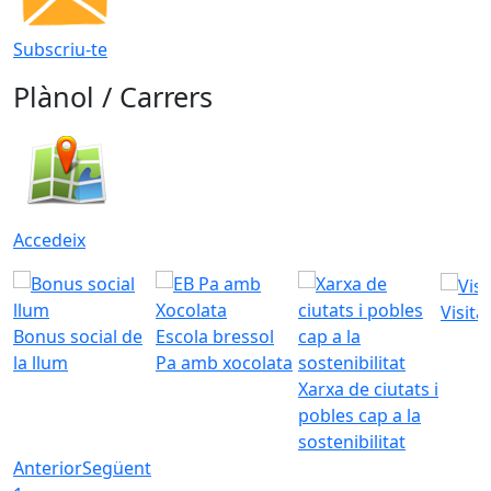
Subscriu-te
Plànol / Carrers
Accedeix
Visita
Bonus social de
Escola bressol
la llum
Pa amb xocolata
Xarxa de ciutats i
pobles cap a la
sostenibilitat
Anterior
Següent