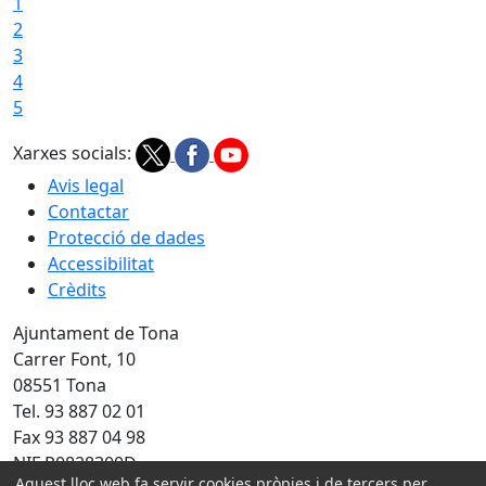
1
2
3
4
5
Xarxes socials:
Avis legal
Contactar
Protecció de dades
Accessibilitat
Crèdits
Ajuntament de Tona
Carrer Font, 10
08551 Tona
Tel. 93 887 02 01
Fax 93 887 04 98
NIF P0828300D
Aquest lloc web fa servir cookies pròpies i de tercers per