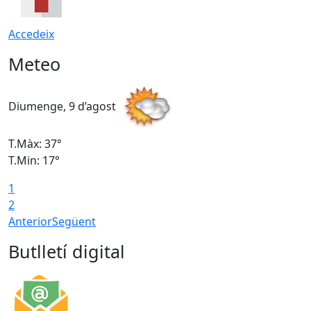
Accedeix
Meteo
Diumenge, 9 d’agost
D
T.Màx: 37°
T
T.Min: 17°
T
1
T
2
Anterior
Següent
Butlletí digital