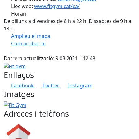
Lloc web:
www.fitgym.cat/ca/
Horari:
De dilluns a divendres de 8 h a 22 h. Dissabtes de 9 h a
13 h.
Amplieu el mapa
Com arribar-hi
Leaflet
| ©
OpenStreetMap
contributors
Facebook
X
+
Darrera actualització: 9.03.2021 | 12:48
−
Fit gym
Enllaços
Facebook
Twitter
Instagram
Imatges
Fit Gym
Adreces i telèfons