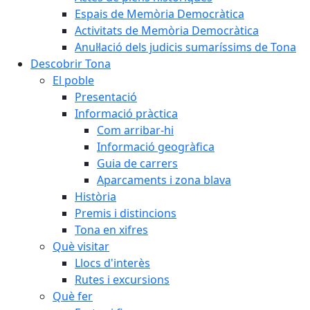
Espais de Memòria Democràtica
Activitats de Memòria Democràtica
Anul·lació dels judicis sumaríssims de Tona
Descobrir Tona
El poble
Presentació
Informació pràctica
Com arribar-hi
Informació geogràfica
Guia de carrers
Aparcaments i zona blava
Història
Premis i distincions
Tona en xifres
Què visitar
Llocs d'interès
Rutes i excursions
Què fer