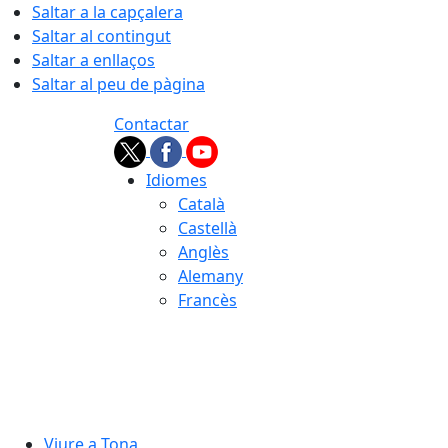
Saltar a la capçalera
Saltar al contingut
Saltar a enllaços
Saltar al peu de pàgina
Contactar
Idiomes
Català
Castellà
Anglès
Alemany
Francès
08.08.2026 | 15:35
Viure a Tona