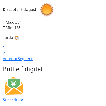
Dissabte, 8 d’agost
D
T.Màx: 35°
T
T.Min: 18°
T
Tarda
T
1
2
Anterior
Següent
Butlletí digital
Subscriu-te