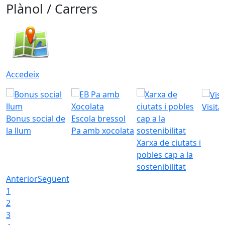
Plànol / Carrers
Accedeix
Visita
Bonus social de
Escola bressol
la llum
Pa amb xocolata
Xarxa de ciutats i
pobles cap a la
sostenibilitat
Anterior
Següent
1
2
3