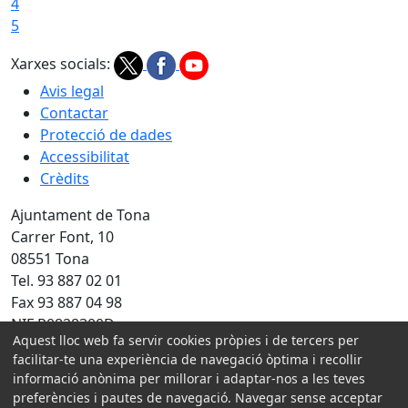
4
5
Xarxes socials:
Avis legal
Contactar
Protecció de dades
Accessibilitat
Crèdits
Ajuntament de Tona
Carrer Font, 10
08551 Tona
Tel. 93 887 02 01
Fax 93 887 04 98
NIF P0828300D
Aquest lloc web fa servir cookies pròpies i de tercers per
Amb la col·laboració de:
facilitar-te una experiència de navegació òptima i recollir
informació anònima per millorar i adaptar-nos a les teves
preferències i pautes de navegació. Navegar sense acceptar