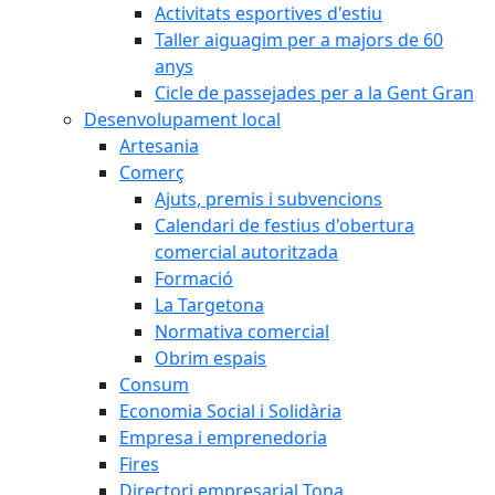
Activitats esportives d'estiu
Taller aiguagim per a majors de 60
anys
Cicle de passejades per a la Gent Gran
Desenvolupament local
Artesania
Comerç
Ajuts, premis i subvencions
Calendari de festius d'obertura
comercial autoritzada
Formació
La Targetona
Normativa comercial
Obrim espais
Consum
Economia Social i Solidària
Empresa i emprenedoria
Fires
Directori empresarial Tona