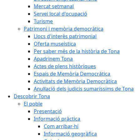
Mercat setmanal
Servei local d'ocupació
Turisme
Patrimoni i memòria democràtica
Llocs d'interès patrimonial
Oferta museística
Per saber més de la història de Tona
Apadrinem Tona
Actes de plens històriques
Espais de Memòria Democràtica
Activitats de Memòria Democràtica
Anul·lació dels judicis sumaríssims de Tona
Descobrir Tona
El poble
Presentació
Informació pràctica
Com arribar-hi
Informació geogràfica