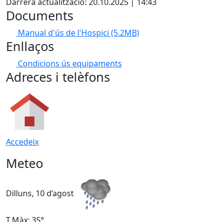
Darrera actualització: 20.10.2025 | 14:43
Documents
Manual d'ús de l'Hospici
(5.2MB)
Enllaços
Condicions ús equipaments
Adreces i telèfons
Accedeix
Meteo
Dilluns, 10 d’agost
D
T.Màx: 35°
T