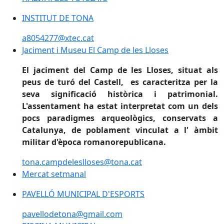
INSTITUT DE TONA
INSTITUT DE TONA
a8054277@xtec.cat
Jaciment i Museu El Camp de les Lloses
Jaciment i Museu El Camp de les Lloses
El jaciment del Camp de les Lloses, situat als
peus de turó del Castell, es caracteritza per la
seva significació històrica i patrimonial.
L'assentament ha estat interpretat com un dels
pocs paradigmes arqueològics, conservats a
Catalunya, de poblament vinculat a l' àmbit
militar d'època romanorepublicana.
tona.campdeleslloses@tona.cat
Mercat setmanal
Mercat setmanal
PAVELLÓ MUNICIPAL D'ESPORTS
PAVELLÓ MUNICIPAL D'ESPORTS
pavellodetona@gmail.com