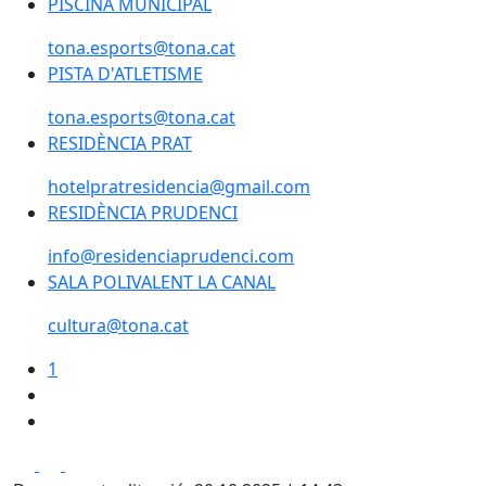
PISCINA MUNICIPAL
PISCINA MUNICIPAL
tona.esports@tona.cat
PISTA D'ATLETISME
PISTA D'ATLETISME
tona.esports@tona.cat
RESIDÈNCIA PRAT
RESIDÈNCIA PRAT
hotelpratresidencia@gmail.com
RESIDÈNCIA PRUDENCI
RESIDÈNCIA PRUDENCI
info@residenciaprudenci.com
SALA POLIVALENT LA CANAL
SALA POLIVALENT LA CANAL
cultura@tona.cat
1
Facebook
X
Pdf