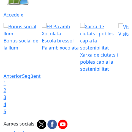
Accedeix
Visita
Bonus social de
Escola bressol
la llum
Pa amb xocolata
Xarxa de ciutats i
pobles cap a la
sostenibilitat
Anterior
Següent
1
2
3
4
5
Xarxes socials: