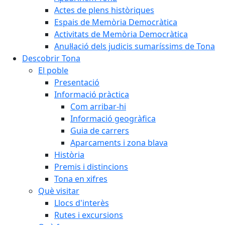
Actes de plens històriques
Espais de Memòria Democràtica
Activitats de Memòria Democràtica
Anul·lació dels judicis sumaríssims de Tona
Descobrir Tona
El poble
Presentació
Informació pràctica
Com arribar-hi
Informació geogràfica
Guia de carrers
Aparcaments i zona blava
Història
Premis i distincions
Tona en xifres
Què visitar
Llocs d'interès
Rutes i excursions