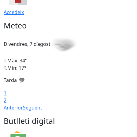
Accedeix
Meteo
Divendres, 7 d’agost
D
T.Màx: 34°
T
T.Min: 17°
T
Tarda
T
1
2
Anterior
Següent
Butlletí digital