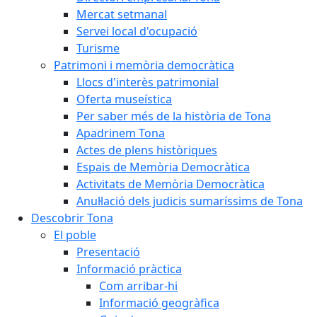
Mercat setmanal
Servei local d'ocupació
Turisme
Patrimoni i memòria democràtica
Llocs d'interès patrimonial
Oferta museística
Per saber més de la història de Tona
Apadrinem Tona
Actes de plens històriques
Espais de Memòria Democràtica
Activitats de Memòria Democràtica
Anul·lació dels judicis sumaríssims de Tona
Descobrir Tona
El poble
Presentació
Informació pràctica
Com arribar-hi
Informació geogràfica