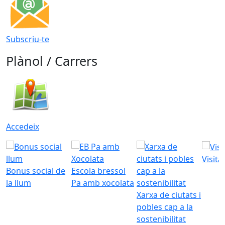
Subscriu-te
Plànol / Carrers
Accedeix
Visita
Bonus social de
Escola bressol
la llum
Pa amb xocolata
Xarxa de ciutats i
pobles cap a la
sostenibilitat