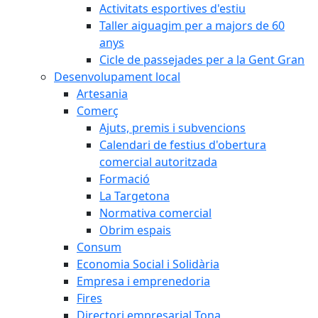
Activitats esportives d'estiu
Taller aiguagim per a majors de 60
anys
Cicle de passejades per a la Gent Gran
Desenvolupament local
Artesania
Comerç
Ajuts, premis i subvencions
Calendari de festius d'obertura
comercial autoritzada
Formació
La Targetona
Normativa comercial
Obrim espais
Consum
Economia Social i Solidària
Empresa i emprenedoria
Fires
Directori empresarial Tona