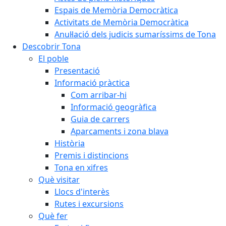
Espais de Memòria Democràtica
Activitats de Memòria Democràtica
Anul·lació dels judicis sumaríssims de Tona
Descobrir Tona
El poble
Presentació
Informació pràctica
Com arribar-hi
Informació geogràfica
Guia de carrers
Aparcaments i zona blava
Història
Premis i distincions
Tona en xifres
Què visitar
Llocs d'interès
Rutes i excursions
Què fer