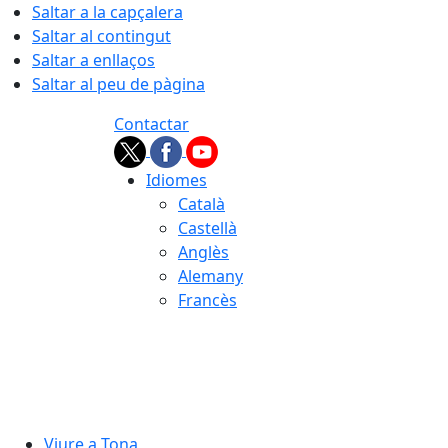
Saltar a la capçalera
Saltar al contingut
Saltar a enllaços
Saltar al peu de pàgina
Contactar
Idiomes
Català
Castellà
Anglès
Alemany
Francès
07.08.2026 | 16:23
Viure a Tona