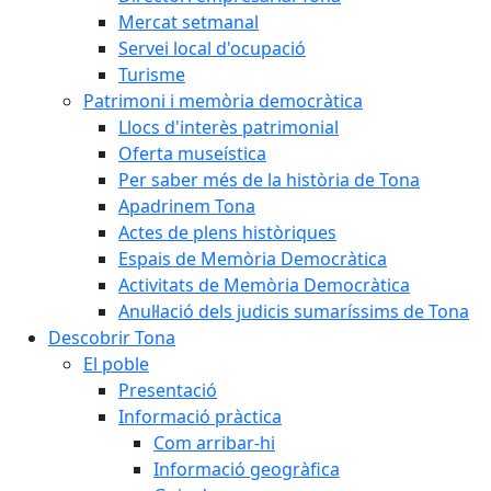
Mercat setmanal
Servei local d'ocupació
Turisme
Patrimoni i memòria democràtica
Llocs d'interès patrimonial
Oferta museística
Per saber més de la història de Tona
Apadrinem Tona
Actes de plens històriques
Espais de Memòria Democràtica
Activitats de Memòria Democràtica
Anul·lació dels judicis sumaríssims de Tona
Descobrir Tona
El poble
Presentació
Informació pràctica
Com arribar-hi
Informació geogràfica