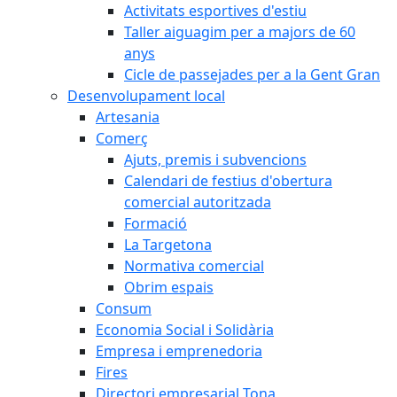
Activitats esportives d'estiu
Taller aiguagim per a majors de 60
anys
Cicle de passejades per a la Gent Gran
Desenvolupament local
Artesania
Comerç
Ajuts, premis i subvencions
Calendari de festius d'obertura
comercial autoritzada
Formació
La Targetona
Normativa comercial
Obrim espais
Consum
Economia Social i Solidària
Empresa i emprenedoria
Fires
Directori empresarial Tona