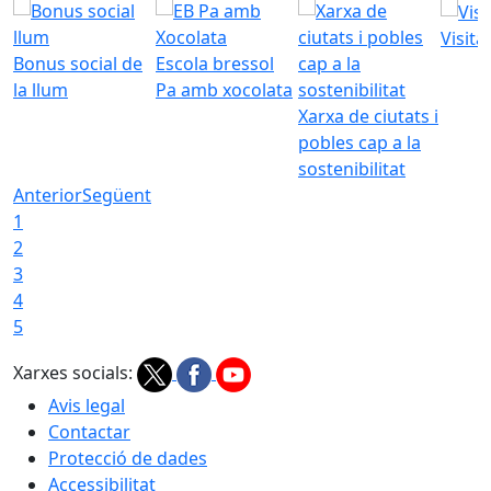
Visita
Bonus social de
Escola bressol
la llum
Pa amb xocolata
Xarxa de ciutats i
pobles cap a la
sostenibilitat
Anterior
Següent
1
2
3
4
5
Xarxes socials:
Avis legal
Contactar
Protecció de dades
Accessibilitat