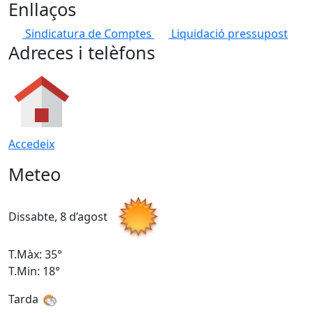
Enllaços
Sindicatura de Comptes
Liquidació pressupost
Adreces i telèfons
Accedeix
Meteo
Dissabte, 8 d’agost
D
T.Màx: 35°
T
T.Min: 18°
T
Tarda
T