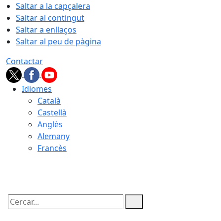
Saltar a la capçalera
Saltar al contingut
Saltar a enllaços
Saltar al peu de pàgina
Contactar
Idiomes
Català
Castellà
Anglès
Alemany
Francès
08.08.2026 | 05:30
Cercar: