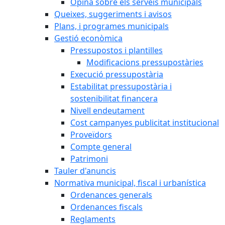
Opina sobre els serveis municipals
Queixes, suggeriments i avisos
Plans, i programes municipals
Gestió econòmica
Pressupostos i plantilles
Modificacions pressupostàries
Execució pressupostària
Estabilitat pressupostària i
sostenibilitat financera
Nivell endeutament
Cost campanyes publicitat institucional
Proveïdors
Compte general
Patrimoni
Tauler d'anuncis
Normativa municipal, fiscal i urbanística
Ordenances generals
Ordenances fiscals
Reglaments