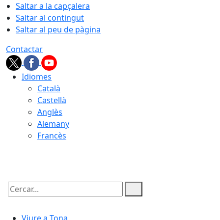
Saltar a la capçalera
Saltar al contingut
Saltar al peu de pàgina
Contactar
Idiomes
Català
Castellà
Anglès
Alemany
Francès
09.08.2026 | 08:12
Cercar:
Viure a Tona