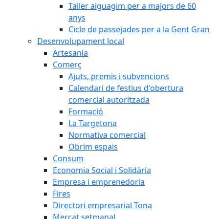
Taller aiguagim per a majors de 60
anys
Cicle de passejades per a la Gent Gran
Desenvolupament local
Artesania
Comerç
Ajuts, premis i subvencions
Calendari de festius d'obertura
comercial autoritzada
Formació
La Targetona
Normativa comercial
Obrim espais
Consum
Economia Social i Solidària
Empresa i emprenedoria
Fires
Directori empresarial Tona
Mercat setmanal