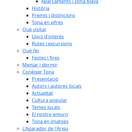
Aparcaments i zona blava
Història
Premis i distincions
Tona en xifres
Què visitar
Llocs d'interès
Rutes i excursions
Què fer
Festes i fires
Menjar i dormir
Conèixer Tona
Presentació
Autors i autores locals
Actualitat
Cultura popular
Temes locals
El nostre entorn
Tona en imatges
L'Aparador de l'Arxiu