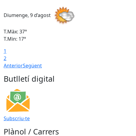
Diumenge, 9 d’agost
D
T.Màx: 37°
T
T.Min: 17°
T
1
T
2
Anterior
Següent
Butlletí digital
Subscriu-te
Plànol / Carrers