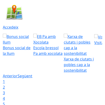
Accedeix
Visita
Bonus social de
Escola bressol
la llum
Pa amb xocolata
Xarxa de ciutats i
pobles cap a la
sostenibilitat
Anterior
Següent
1
2
3
4
5