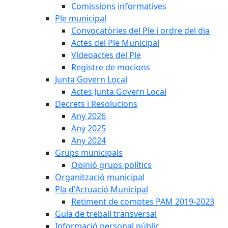
Comissions informatives
Ple municipal
Convocatòries del Ple i ordre del dia
Actes del Ple Municipal
Vídeoactes del Ple
Registre de mocions
Junta Govern Local
Actes Junta Govern Local
Decrets i Resolucions
Any 2026
Any 2025
Any 2024
Grups municipals
Opinió grups polítics
Organització municipal
Pla d'Actuació Municipal
Retiment de comptes PAM 2019-2023
Guia de treball transversal
Informació personal públic