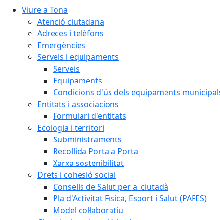
Viure a Tona
Atenció ciutadana
Adreces i telèfons
Emergències
Serveis i equipaments
Serveis
Equipaments
Condicions d'ús dels equipaments municipal
Entitats i associacions
Formulari d'entitats
Ecologia i territori
Subministraments
Recollida Porta a Porta
Xarxa sostenibilitat
Drets i cohesió social
Consells de Salut per al ciutadà
Pla d'Activitat Física, Esport i Salut (PAFES)
Model col·laboratiu