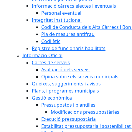
Informació càrrecs electes i eventuals
Personal eventual
Integritat institucional
Codi de Conducta dels Alts Càrrecs i Bo
Pla de mesures antifrau
Codi ètic
Registre de funcionaris habilitats
Informació Oficial
Cartes de serveis
Avaluació dels serveis
Opina sobre els serveis municipals
Queixes, suggeriments i avisos
Plans, i programes municipals
Gestió econòmica
Pressupostos i plantilles
Modificacions pressupostàries
Execució pressupostària
Estabilitat pressupostària i sostenibilita