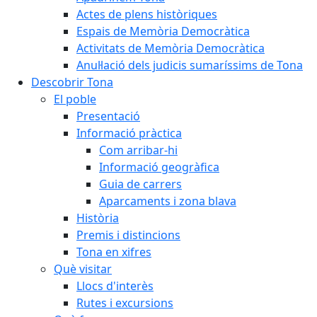
Actes de plens històriques
Espais de Memòria Democràtica
Activitats de Memòria Democràtica
Anul·lació dels judicis sumaríssims de Tona
Descobrir Tona
El poble
Presentació
Informació pràctica
Com arribar-hi
Informació geogràfica
Guia de carrers
Aparcaments i zona blava
Història
Premis i distincions
Tona en xifres
Què visitar
Llocs d'interès
Rutes i excursions