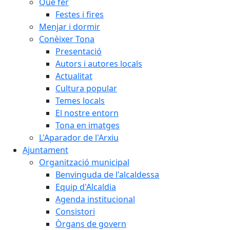
Què fer
Festes i fires
Menjar i dormir
Conèixer Tona
Presentació
Autors i autores locals
Actualitat
Cultura popular
Temes locals
El nostre entorn
Tona en imatges
L'Aparador de l'Arxiu
Ajuntament
Organització municipal
Benvinguda de l'alcaldessa
Equip d'Alcaldia
Agenda institucional
Consistori
Òrgans de govern