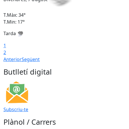
T.Màx: 34°
T
T.Min: 17°
T
Tarda
T
1
2
Anterior
Següent
Butlletí digital
Subscriu-te
Plànol / Carrers