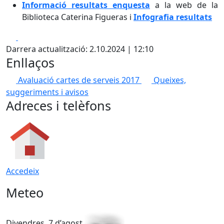
Informació resultats enquesta
a la web de la
Biblioteca Caterina Figueras i
Infografia resultats
Facebook
X
Darrera actualització: 2.10.2024 | 12:10
Enllaços
Avaluació cartes de serveis 2017
Queixes,
suggeriments i avisos
Adreces i telèfons
Accedeix
Meteo
Divendres, 7 d’agost
D