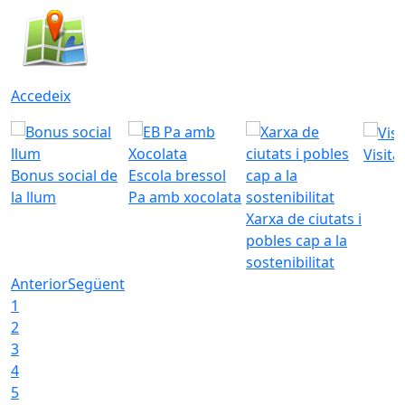
Accedeix
Visita
Bonus social de
Escola bressol
la llum
Pa amb xocolata
Xarxa de ciutats i
pobles cap a la
sostenibilitat
Anterior
Següent
1
2
3
4
5