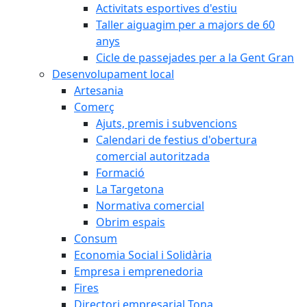
Activitats esportives d'estiu
Taller aiguagim per a majors de 60
anys
Cicle de passejades per a la Gent Gran
Desenvolupament local
Artesania
Comerç
Ajuts, premis i subvencions
Calendari de festius d'obertura
comercial autoritzada
Formació
La Targetona
Normativa comercial
Obrim espais
Consum
Economia Social i Solidària
Empresa i emprenedoria
Fires
Directori empresarial Tona