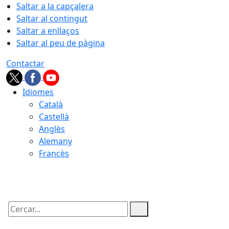
Saltar a la capçalera
Saltar al contingut
Saltar a enllaços
Saltar al peu de pàgina
Contactar
Idiomes
Català
Castellà
Anglès
Alemany
Francès
06.08.2026 | 14:20
Cercar: