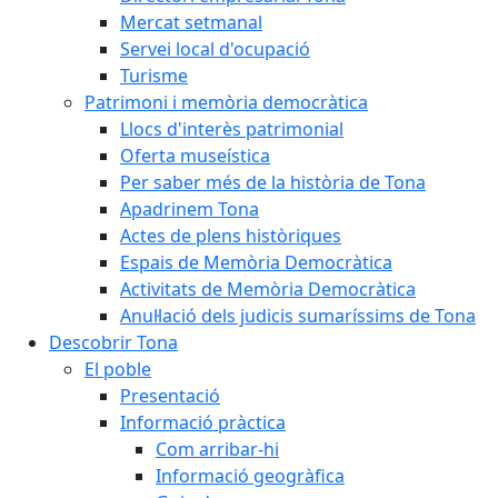
Mercat setmanal
Servei local d'ocupació
Turisme
Patrimoni i memòria democràtica
Llocs d'interès patrimonial
Oferta museística
Per saber més de la història de Tona
Apadrinem Tona
Actes de plens històriques
Espais de Memòria Democràtica
Activitats de Memòria Democràtica
Anul·lació dels judicis sumaríssims de Tona
Descobrir Tona
El poble
Presentació
Informació pràctica
Com arribar-hi
Informació geogràfica