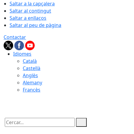
Saltar a la capçalera
Saltar al contingut
Saltar a enllaços
Saltar al peu de pàgina
Contactar
Idiomes
Català
Castellà
Anglès
Alemany
Francès
07.08.2026 | 22:35
Cercar: