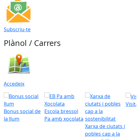
Subscriu-te
Plànol / Carrers
Accedeix
Visita
Bonus social de
Escola bressol
la llum
Pa amb xocolata
Xarxa de ciutats i
pobles cap a la