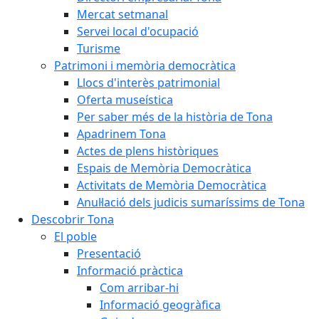
Mercat setmanal
Servei local d'ocupació
Turisme
Patrimoni i memòria democràtica
Llocs d'interès patrimonial
Oferta museística
Per saber més de la història de Tona
Apadrinem Tona
Actes de plens històriques
Espais de Memòria Democràtica
Activitats de Memòria Democràtica
Anul·lació dels judicis sumaríssims de Tona
Descobrir Tona
El poble
Presentació
Informació pràctica
Com arribar-hi
Informació geogràfica