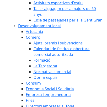
Activitats esportives d'estiu
Taller aiguagim per a majors de 60
anys
Cicle de passejades per a la Gent Gran
Desenvolupament local
Artesania
Comerç
Ajuts, premis i subvencions
Calendari de festius d'obertura
comercial autoritzada
Formació
La Targetona
Normativa comercial
Obrim espais
Consum
Economia Social i Solidària
Empresa i emprenedoria
Fires
Directori empresarial Tona