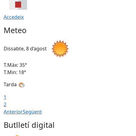
Accedeix
Meteo
Dissabte, 8 d’agost
D
T.Màx: 35°
T
T.Min: 18°
T
Tarda
T
1
2
Anterior
Següent
Butlletí digital