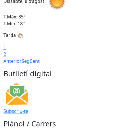
Dissabte, 8 d’agost
D
T.Màx: 35°
T
T.Min: 18°
T
Tarda
T
1
2
Anterior
Següent
Butlletí digital
Subscriu-te
Plànol / Carrers