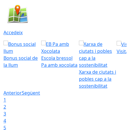
Accedeix
Visita
Bonus social de
Escola bressol
la llum
Pa amb xocolata
Xarxa de ciutats i
pobles cap a la
sostenibilitat
Anterior
Següent
1
2
3
4
5