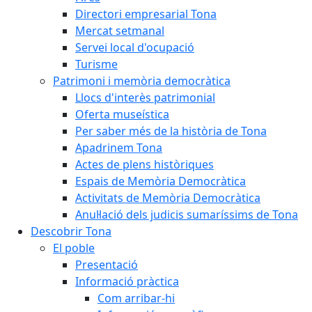
Directori empresarial Tona
Mercat setmanal
Servei local d'ocupació
Turisme
Patrimoni i memòria democràtica
Llocs d'interès patrimonial
Oferta museística
Per saber més de la història de Tona
Apadrinem Tona
Actes de plens històriques
Espais de Memòria Democràtica
Activitats de Memòria Democràtica
Anul·lació dels judicis sumaríssims de Tona
Descobrir Tona
El poble
Presentació
Informació pràctica
Com arribar-hi