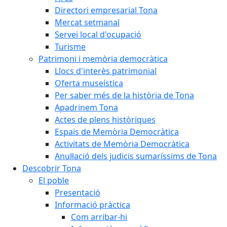
Directori empresarial Tona
Mercat setmanal
Servei local d'ocupació
Turisme
Patrimoni i memòria democràtica
Llocs d'interès patrimonial
Oferta museística
Per saber més de la història de Tona
Apadrinem Tona
Actes de plens històriques
Espais de Memòria Democràtica
Activitats de Memòria Democràtica
Anul·lació dels judicis sumaríssims de Tona
Descobrir Tona
El poble
Presentació
Informació pràctica
Com arribar-hi