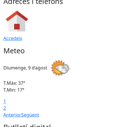
Adreces i telèfons
Accedeix
Meteo
Diumenge, 9 d’agost
D
T.Màx: 37°
T
T.Min: 17°
T
1
T
2
Anterior
Següent