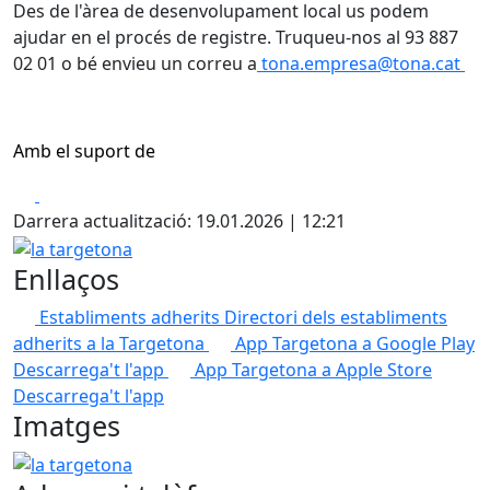
Des de l'àrea de desenvolupament local us podem
ajudar en el procés de registre. Truqueu-nos al 93 887
02 01 o bé envieu un correu a
tona.empresa@tona.cat
Amb el suport de
Facebook
X
Darrera actualització: 19.01.2026 | 12:21
la targetona
Enllaços
Establiments adherits
Directori dels establiments
adherits a la Targetona
App Targetona a Google Play
Descarrega't l'app
App Targetona a Apple Store
Descarrega't l'app
Imatges
la targetona