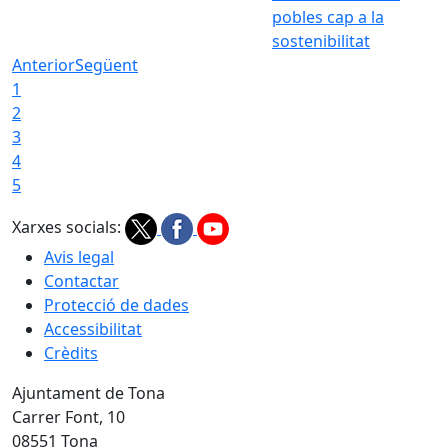
pobles cap a la
sostenibilitat
Anterior
Següent
1
2
3
4
5
Xarxes socials:
Avis legal
Contactar
Protecció de dades
Accessibilitat
Crèdits
Ajuntament de Tona
Carrer Font, 10
08551 Tona