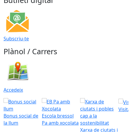
Butlletí digital
Subscriu-te
Plànol / Carrers
Accedeix
Visita
Bonus social de
Escola bressol
la llum
Pa amb xocolata
Xarxa de ciutats i