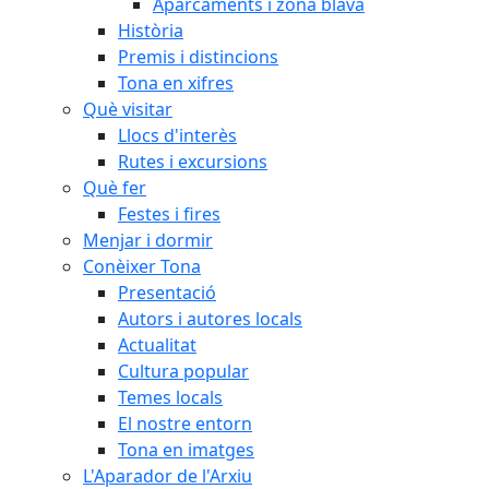
Aparcaments i zona blava
Història
Premis i distincions
Tona en xifres
Què visitar
Llocs d'interès
Rutes i excursions
Què fer
Festes i fires
Menjar i dormir
Conèixer Tona
Presentació
Autors i autores locals
Actualitat
Cultura popular
Temes locals
El nostre entorn
Tona en imatges
L'Aparador de l'Arxiu