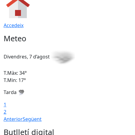
Accedeix
Meteo
Divendres, 7 d’agost
D
T.Màx: 34°
T
T.Min: 17°
T
Tarda
T
1
2
Anterior
Següent
Butlletí digital