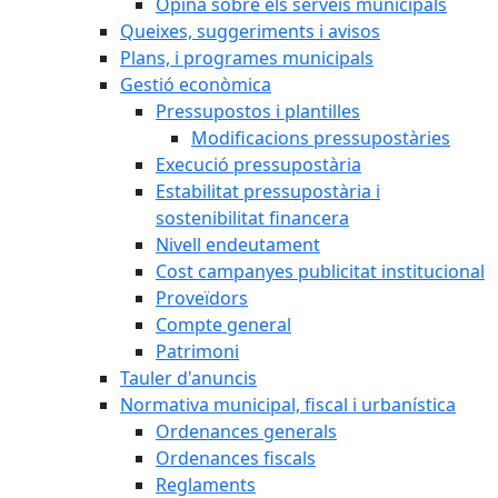
Opina sobre els serveis municipals
Queixes, suggeriments i avisos
Plans, i programes municipals
Gestió econòmica
Pressupostos i plantilles
Modificacions pressupostàries
Execució pressupostària
Estabilitat pressupostària i
sostenibilitat financera
Nivell endeutament
Cost campanyes publicitat institucional
Proveïdors
Compte general
Patrimoni
Tauler d'anuncis
Normativa municipal, fiscal i urbanística
Ordenances generals
Ordenances fiscals
Reglaments