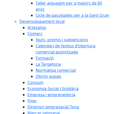
Taller aiguagim per a majors de 60
anys
Cicle de passejades per a la Gent Gran
Desenvolupament local
Artesania
Comerç
Ajuts, premis i subvencions
Calendari de festius d'obertura
comercial autoritzada
Formació
La Targetona
Normativa comercial
Obrim espais
Consum
Economia Social i Solidària
Empresa i emprenedoria
Fires
Directori empresarial Tona
Mercat setmanal