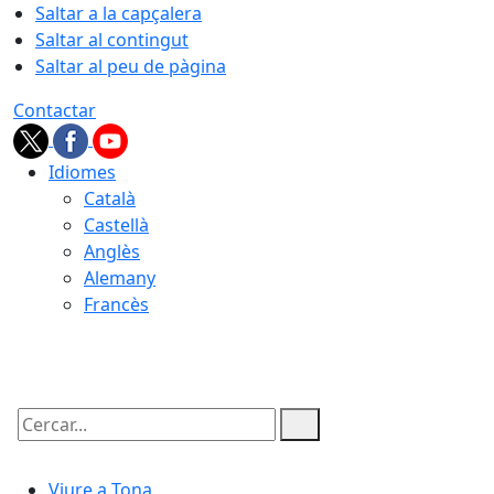
Saltar a la capçalera
Saltar al contingut
Saltar al peu de pàgina
Contactar
Idiomes
Català
Castellà
Anglès
Alemany
Francès
07.08.2026 | 07:39
Cercar:
Viure a Tona