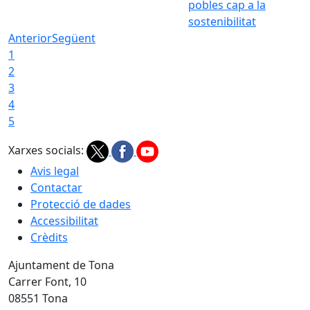
pobles cap a la
sostenibilitat
Anterior
Següent
1
2
3
4
5
Xarxes socials:
Avis legal
Contactar
Protecció de dades
Accessibilitat
Crèdits
Ajuntament de Tona
Carrer Font, 10
08551 Tona