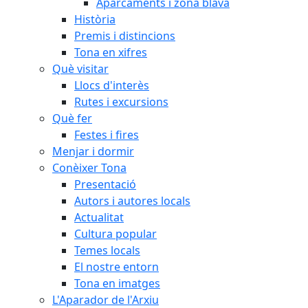
Aparcaments i zona blava
Història
Premis i distincions
Tona en xifres
Què visitar
Llocs d'interès
Rutes i excursions
Què fer
Festes i fires
Menjar i dormir
Conèixer Tona
Presentació
Autors i autores locals
Actualitat
Cultura popular
Temes locals
El nostre entorn
Tona en imatges
L'Aparador de l'Arxiu