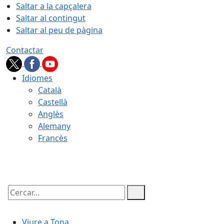
Saltar a la capçalera
Saltar al contingut
Saltar al peu de pàgina
Contactar
Idiomes
Català
Castellà
Anglès
Alemany
Francès
07.08.2026 | 07:15
Cercar:
Viure a Tona