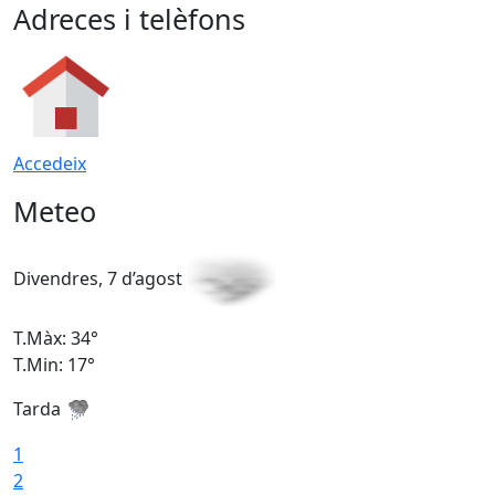
Adreces i telèfons
Accedeix
Meteo
Divendres, 7 d’agost
D
T.Màx: 34°
T
T.Min: 17°
T
Tarda
T
1
2