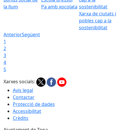
la llum
Pa amb xocolata
Xarxa de ciutats i
pobles cap a la
sostenibilitat
Anterior
Següent
1
2
3
4
5
Xarxes socials:
Avis legal
Contactar
Protecció de dades
Accessibilitat
Crèdits
Ajuntament de Tona