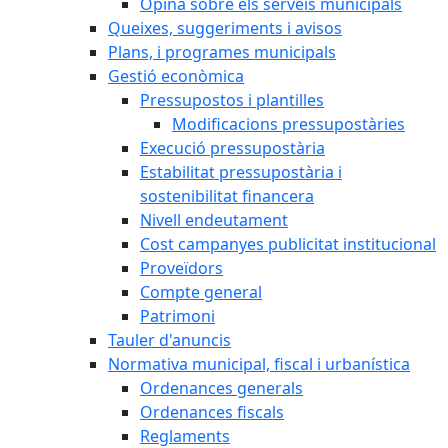
Opina sobre els serveis municipals
Queixes, suggeriments i avisos
Plans, i programes municipals
Gestió econòmica
Pressupostos i plantilles
Modificacions pressupostàries
Execució pressupostària
Estabilitat pressupostària i
sostenibilitat financera
Nivell endeutament
Cost campanyes publicitat institucional
Proveïdors
Compte general
Patrimoni
Tauler d'anuncis
Normativa municipal, fiscal i urbanística
Ordenances generals
Ordenances fiscals
Reglaments