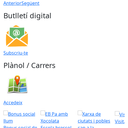
Anterior
Següent
Butlletí digital
Subscriu-te
Plànol / Carrers
Accedeix
Visita
Bonus social de
Escola bressol