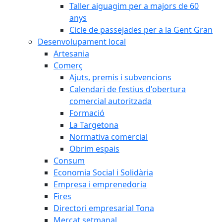
Taller aiguagim per a majors de 60
anys
Cicle de passejades per a la Gent Gran
Desenvolupament local
Artesania
Comerç
Ajuts, premis i subvencions
Calendari de festius d'obertura
comercial autoritzada
Formació
La Targetona
Normativa comercial
Obrim espais
Consum
Economia Social i Solidària
Empresa i emprenedoria
Fires
Directori empresarial Tona
Mercat setmanal