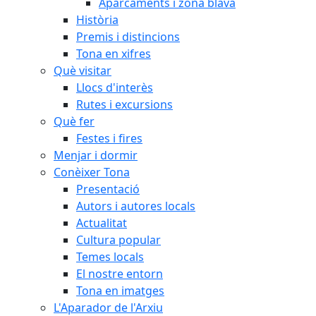
Aparcaments i zona blava
Història
Premis i distincions
Tona en xifres
Què visitar
Llocs d'interès
Rutes i excursions
Què fer
Festes i fires
Menjar i dormir
Conèixer Tona
Presentació
Autors i autores locals
Actualitat
Cultura popular
Temes locals
El nostre entorn
Tona en imatges
L'Aparador de l'Arxiu