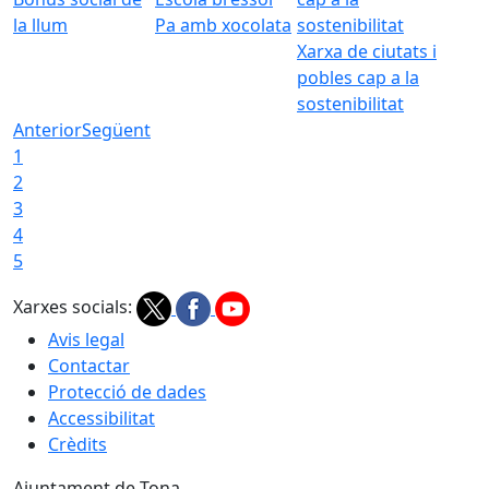
la llum
Pa amb xocolata
Xarxa de ciutats i
pobles cap a la
sostenibilitat
Anterior
Següent
1
2
3
4
5
Xarxes socials:
Avis legal
Contactar
Protecció de dades
Accessibilitat
Crèdits
Ajuntament de Tona