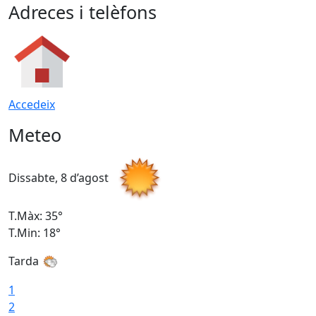
Adreces i telèfons
Accedeix
Meteo
Dissabte, 8 d’agost
D
T.Màx: 35°
T
T.Min: 18°
T
Tarda
T
1
2