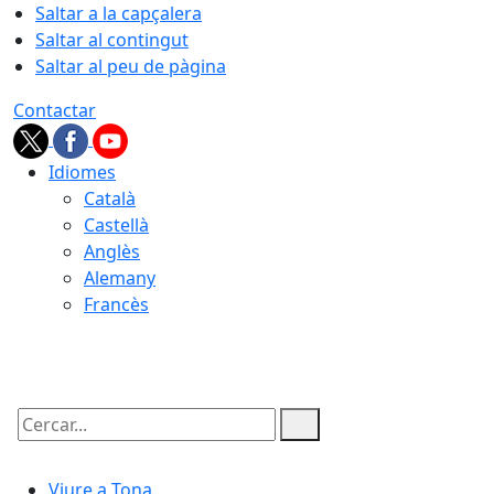
Saltar a la capçalera
Saltar al contingut
Saltar al peu de pàgina
Contactar
Idiomes
Català
Castellà
Anglès
Alemany
Francès
07.08.2026 | 18:56
Cercar:
Viure a Tona