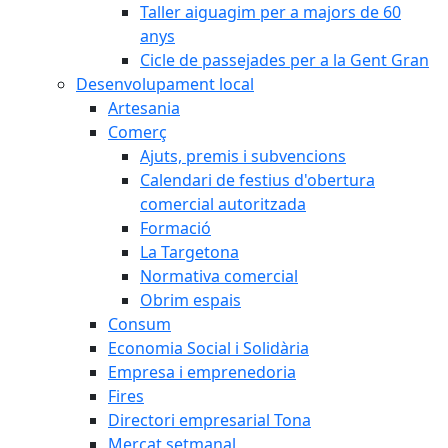
Taller aiguagim per a majors de 60
anys
Cicle de passejades per a la Gent Gran
Desenvolupament local
Artesania
Comerç
Ajuts, premis i subvencions
Calendari de festius d'obertura
comercial autoritzada
Formació
La Targetona
Normativa comercial
Obrim espais
Consum
Economia Social i Solidària
Empresa i emprenedoria
Fires
Directori empresarial Tona
Mercat setmanal