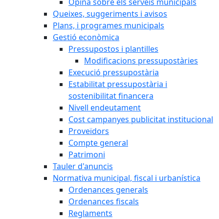
Opina sobre els serveis municipals
Queixes, suggeriments i avisos
Plans, i programes municipals
Gestió econòmica
Pressupostos i plantilles
Modificacions pressupostàries
Execució pressupostària
Estabilitat pressupostària i
sostenibilitat financera
Nivell endeutament
Cost campanyes publicitat institucional
Proveïdors
Compte general
Patrimoni
Tauler d'anuncis
Normativa municipal, fiscal i urbanística
Ordenances generals
Ordenances fiscals
Reglaments