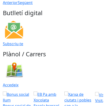
Anterior
Següent
Butlletí digital
Subscriu-te
Plànol / Carrers
Accedeix
Visita
Bonus social de
Escola bressol