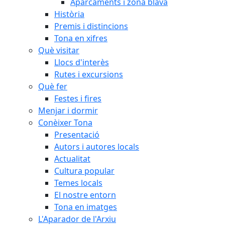
Aparcaments i zona blava
Història
Premis i distincions
Tona en xifres
Què visitar
Llocs d'interès
Rutes i excursions
Què fer
Festes i fires
Menjar i dormir
Conèixer Tona
Presentació
Autors i autores locals
Actualitat
Cultura popular
Temes locals
El nostre entorn
Tona en imatges
L'Aparador de l'Arxiu