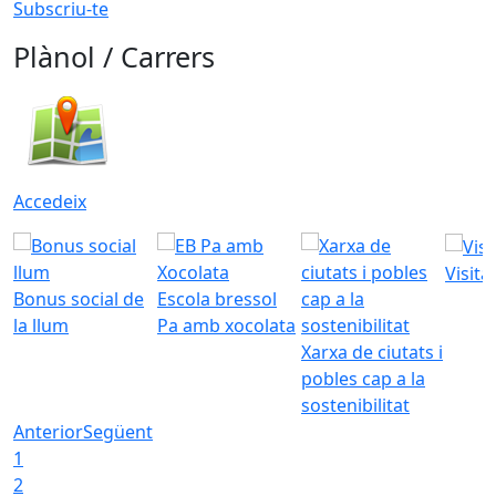
Subscriu-te
Plànol / Carrers
Accedeix
Visita
Bonus social de
Escola bressol
la llum
Pa amb xocolata
Xarxa de ciutats i
pobles cap a la
sostenibilitat
Anterior
Següent
1
2