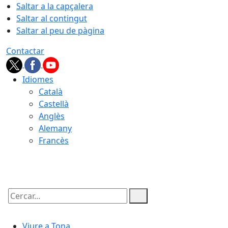
Saltar a la capçalera
Saltar al contingut
Saltar al peu de pàgina
Contactar
Idiomes
Català
Castellà
Anglès
Alemany
Francès
09.08.2026 | 00:32
Cercar:
Viure a Tona