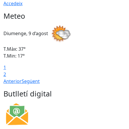
Accedeix
Meteo
Diumenge, 9 d’agost
D
T.Màx: 37°
T
T.Min: 17°
T
1
T
2
Anterior
Següent
Butlletí digital