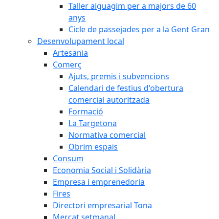
Taller aiguagim per a majors de 60
anys
Cicle de passejades per a la Gent Gran
Desenvolupament local
Artesania
Comerç
Ajuts, premis i subvencions
Calendari de festius d'obertura
comercial autoritzada
Formació
La Targetona
Normativa comercial
Obrim espais
Consum
Economia Social i Solidària
Empresa i emprenedoria
Fires
Directori empresarial Tona
Mercat setmanal