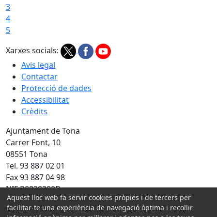
3
4
5
Xarxes socials:
Avis legal
Contactar
Protecció de dades
Accessibilitat
Crèdits
Ajuntament de Tona
Carrer Font, 10
08551 Tona
Tel. 93 887 02 01
Fax 93 887 04 98
NIF P0828300D
Aquest lloc web fa servir cookies pròpies i de tercers per
Amb la col·laboració de:
facilitar-te una experiència de navegació òptima i recollir