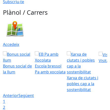
Subscriu-te
Plànol / Carrers
Accedeix
Visita
Bonus social de
Escola bressol
la llum
Pa amb xocolata
Xarxa de ciutats i
pobles cap a la
sostenibilitat
Anterior
Següent
1
2