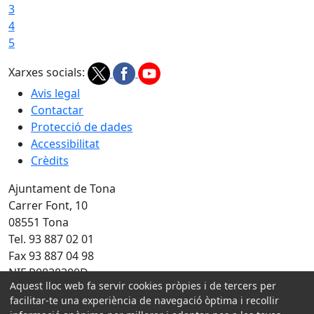
3
4
5
Xarxes socials:
Avis legal
Contactar
Protecció de dades
Accessibilitat
Crèdits
Ajuntament de Tona
Carrer Font, 10
08551 Tona
Tel. 93 887 02 01
Fax 93 887 04 98
NIF P0828300D
Aquest lloc web fa servir cookies pròpies i de tercers per
Amb la col·laboració de:
facilitar-te una experiència de navegació òptima i recollir