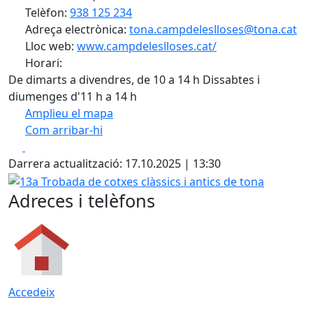
Telèfon:
938 125 234
Adreça electrònica:
tona.campdeleslloses@tona.cat
Lloc web:
www.campdeleslloses.cat/
Horari:
De dimarts a divendres, de 10 a 14 h Dissabtes i
diumenges d'11 h a 14 h
Amplieu el mapa
Com arribar-hi
Leaflet
| ©
OpenStreetMap
contributors
Facebook
X
+
Darrera actualització: 17.10.2025 | 13:30
−
13a Trobada de cotxes clàssics i antics de tona
Adreces i telèfons
Accedeix