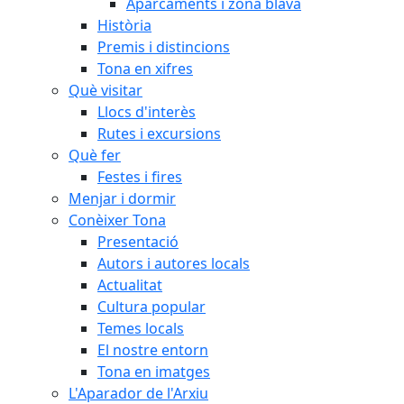
Aparcaments i zona blava
Història
Premis i distincions
Tona en xifres
Què visitar
Llocs d'interès
Rutes i excursions
Què fer
Festes i fires
Menjar i dormir
Conèixer Tona
Presentació
Autors i autores locals
Actualitat
Cultura popular
Temes locals
El nostre entorn
Tona en imatges
L'Aparador de l'Arxiu