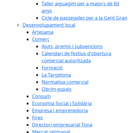
Taller aiguagim per a majors de 60
anys
Cicle de passejades per a la Gent Gran
Desenvolupament local
Artesania
Comerç
Ajuts, premis i subvencions
Calendari de festius d'obertura
comercial autoritzada
Formació
La Targetona
Normativa comercial
Obrim espais
Consum
Economia Social i Solidària
Empresa i emprenedoria
Fires
Directori empresarial Tona
Mercat setmanal