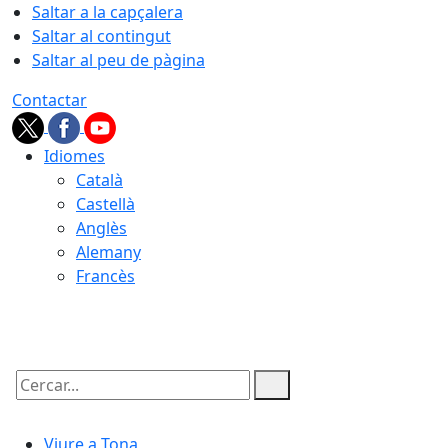
Saltar a la capçalera
Saltar al contingut
Saltar al peu de pàgina
Contactar
Idiomes
Català
Castellà
Anglès
Alemany
Francès
06.08.2026 | 22:40
Cercar:
Viure a Tona