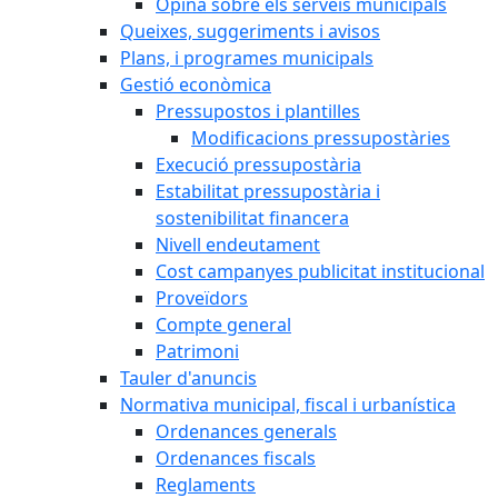
Opina sobre els serveis municipals
Queixes, suggeriments i avisos
Plans, i programes municipals
Gestió econòmica
Pressupostos i plantilles
Modificacions pressupostàries
Execució pressupostària
Estabilitat pressupostària i
sostenibilitat financera
Nivell endeutament
Cost campanyes publicitat institucional
Proveïdors
Compte general
Patrimoni
Tauler d'anuncis
Normativa municipal, fiscal i urbanística
Ordenances generals
Ordenances fiscals
Reglaments