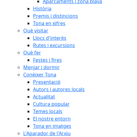
Aparcaments i zona blava
Història
Premis i distincions
Tona en xifres
Què visitar
Llocs d'interès
Rutes i excursions
Què fer
Festes i fires
Menjar i dormir
Conèixer Tona
Presentació
Autors i autores locals
Actualitat
Cultura popular
Temes locals
El nostre entorn
Tona en imatges
L'Aparador de l'Arxiu