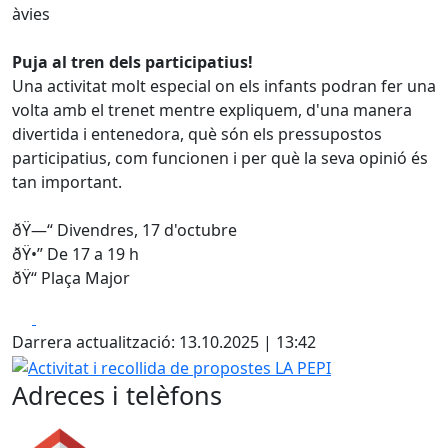
àvies
Puja al tren dels participatius!
Una activitat molt especial on els infants podran fer una
volta amb el trenet mentre expliquem, d'una manera
divertida i entenedora, què són els pressupostos
participatius, com funcionen i per què la seva opinió és
tan important.
ðŸ—“ Divendres, 17 d'octubre
ðŸ•” De 17 a 19 h
ðŸ“ Plaça Major
Facebook
X
Darrera actualització: 13.10.2025 | 13:42
Activitat i recollida de propostes LA PEPI
Adreces i telèfons