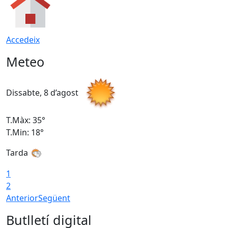
Accedeix
Meteo
Dissabte, 8 d’agost
D
T.Màx: 35°
T
T.Min: 18°
T
Tarda
T
1
2
Anterior
Següent
Butlletí digital