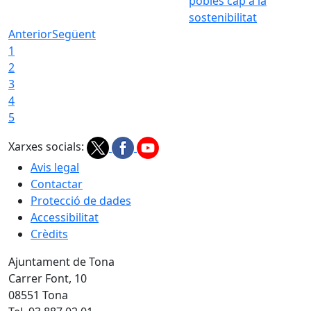
pobles cap a la
sostenibilitat
Anterior
Següent
1
2
3
4
5
Xarxes socials:
Avis legal
Contactar
Protecció de dades
Accessibilitat
Crèdits
Ajuntament de Tona
Carrer Font, 10
08551 Tona