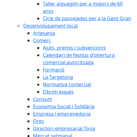
Taller aiguagim per a majors de 60
anys
Cicle de passejades per a la Gent Gran
Desenvolupament local
Artesania
Comerç
Ajuts, premis i subvencions
Calendari de festius d'obertura
comercial autoritzada
Formació
La Targetona
Normativa comercial
Obrim espais
Consum
Economia Social i Solidària
Empresa i emprenedoria
Fires
Directori empresarial Tona
Mercat setmanal