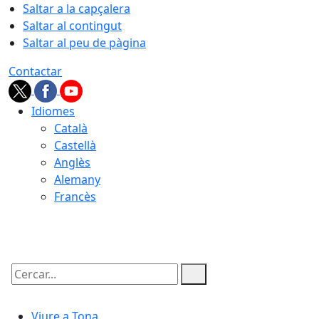
Saltar a la capçalera
Saltar al contingut
Saltar al peu de pàgina
Contactar
Idiomes
Català
Castellà
Anglès
Alemany
Francès
07.08.2026 | 23:54
Cercar:
Viure a Tona