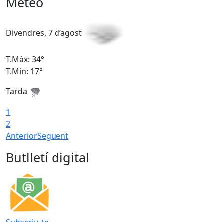
Meteo
Divendres, 7 d’agost
D
T.Màx: 34°
T
T.Min: 17°
T
Tarda
T
1
2
Anterior
Següent
Butlletí digital
Subscriu-te