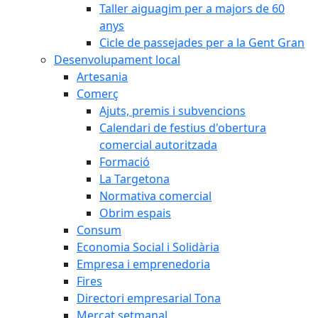
Taller aiguagim per a majors de 60
anys
Cicle de passejades per a la Gent Gran
Desenvolupament local
Artesania
Comerç
Ajuts, premis i subvencions
Calendari de festius d'obertura
comercial autoritzada
Formació
La Targetona
Normativa comercial
Obrim espais
Consum
Economia Social i Solidària
Empresa i emprenedoria
Fires
Directori empresarial Tona
Mercat setmanal