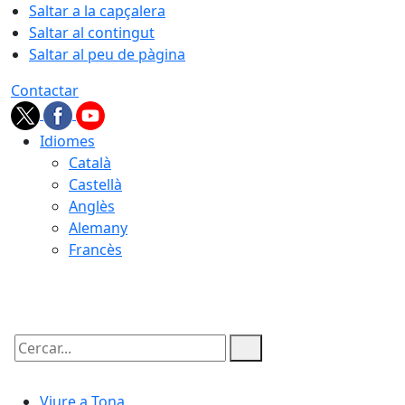
Saltar a la capçalera
Saltar al contingut
Saltar al peu de pàgina
Contactar
Idiomes
Català
Castellà
Anglès
Alemany
Francès
07.08.2026 | 09:03
Cercar:
Viure a Tona