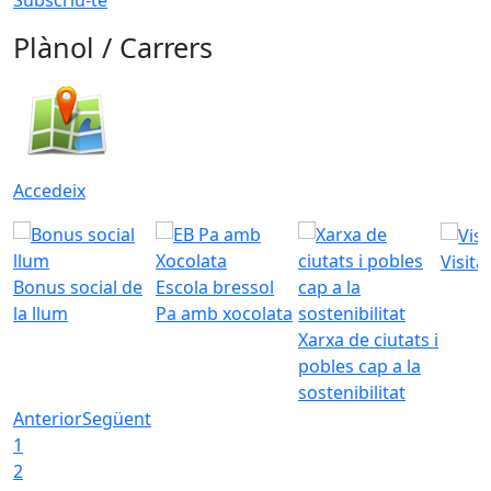
Plànol / Carrers
Accedeix
Visita
Bonus social de
Escola bressol
la llum
Pa amb xocolata
Xarxa de ciutats i
pobles cap a la
sostenibilitat
Anterior
Següent
1
2