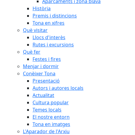
Aparcaments i zona blava
Història
Premis i distincions
Tona en xifres
Què visitar
Llocs d'interès
Rutes i excursions
Què fer
Festes i fires
Menjar i dormir
Conèixer Tona
Presentació
Autors i autores locals
Actualitat
Cultura popular
Temes locals
El nostre entorn
Tona en imatges
L'Aparador de l'Arxiu