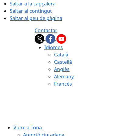
Saltar a la capçalera
Saltar al contingut
Saltar al peu de pàgina
Contactar
Idiomes
Català
Castellà
Anglès
Alemany
Francès
08.08.2026 | 19:34
Viure a Tona
Atenció ciutadana