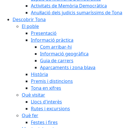
Activitats de Memòria Democràtica
Anul·lació dels judicis sumaríssims de Tona
Descobrir Tona
El poble
Presentació
Informació pràctica
Com arribar-hi
Informació geogràfica
Guia de carrers
Aparcaments i zona blava
Història
Premis i distincions
Tona en xifres
Què visitar
Llocs d'interès
Rutes i excursions
Què fer
Festes i fires