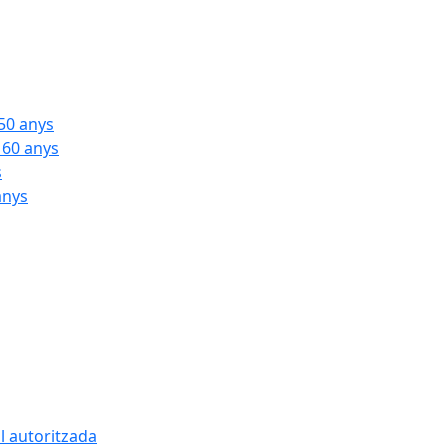
 50 anys
 60 anys
s
anys
l autoritzada