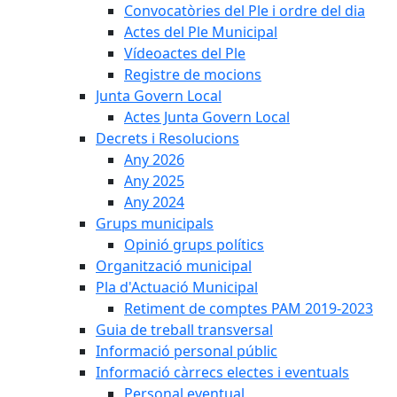
Convocatòries del Ple i ordre del dia
Actes del Ple Municipal
Vídeoactes del Ple
Registre de mocions
Junta Govern Local
Actes Junta Govern Local
Decrets i Resolucions
Any 2026
Any 2025
Any 2024
Grups municipals
Opinió grups polítics
Organització municipal
Pla d'Actuació Municipal
Retiment de comptes PAM 2019-2023
Guia de treball transversal
Informació personal públic
Informació càrrecs electes i eventuals
Personal eventual