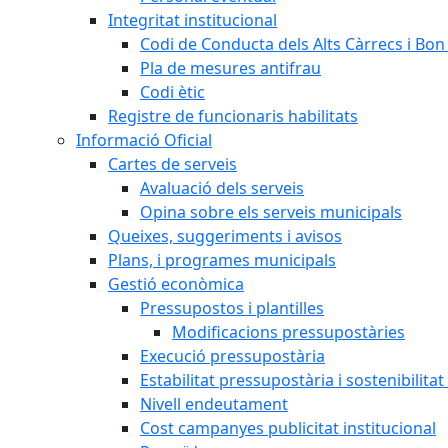
Integritat institucional
Codi de Conducta dels Alts Càrrecs i Bo
Pla de mesures antifrau
Codi ètic
Registre de funcionaris habilitats
Informació Oficial
Cartes de serveis
Avaluació dels serveis
Opina sobre els serveis municipals
Queixes, suggeriments i avisos
Plans, i programes municipals
Gestió econòmica
Pressupostos i plantilles
Modificacions pressupostàries
Execució pressupostària
Estabilitat pressupostària i sostenibilita
Nivell endeutament
Cost campanyes publicitat institucional