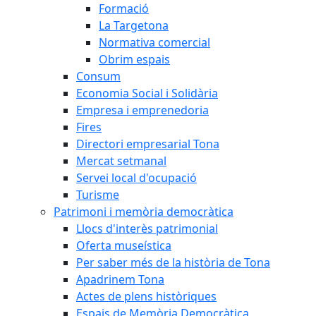
Formació
La Targetona
Normativa comercial
Obrim espais
Consum
Economia Social i Solidària
Empresa i emprenedoria
Fires
Directori empresarial Tona
Mercat setmanal
Servei local d'ocupació
Turisme
Patrimoni i memòria democràtica
Llocs d'interès patrimonial
Oferta museística
Per saber més de la història de Tona
Apadrinem Tona
Actes de plens històriques
Espais de Memòria Democràtica