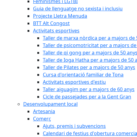
Feminismes i LGTBI
Guia de llenguatge no sexista i inclusiu
Projecte Lletra Menuda
BTT Alt Congost
Activitats esportives
Taller de marxa nòrdica per a majors de
Taller de psicomotricitat per a majors de
Taller de qi gong per a majors de 50 any
Taller de Ioga Hatha per a majors de 50 
Taller de Pilates per a majors de 50 anys
Cursa d'orientació familiar de Tona
Activitats esportives d'estiu
Taller aiguagim per a majors de 60 anys
Cicle de passejades per a la Gent Gran
Desenvolupament local
Artesania
Comerç
Ajuts, premis i subvencions
Calendari de festius d'obertura comercia