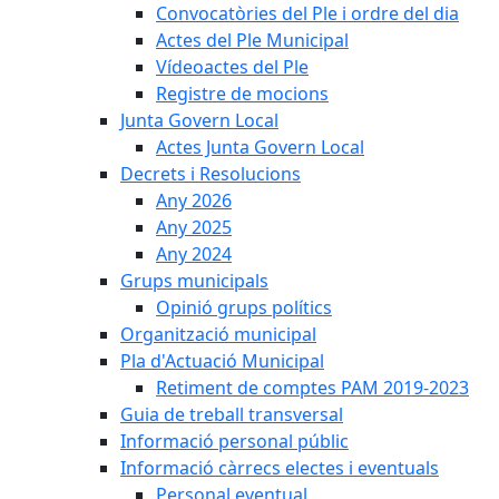
Convocatòries del Ple i ordre del dia
Actes del Ple Municipal
Vídeoactes del Ple
Registre de mocions
Junta Govern Local
Actes Junta Govern Local
Decrets i Resolucions
Any 2026
Any 2025
Any 2024
Grups municipals
Opinió grups polítics
Organització municipal
Pla d'Actuació Municipal
Retiment de comptes PAM 2019-2023
Guia de treball transversal
Informació personal públic
Informació càrrecs electes i eventuals
Personal eventual