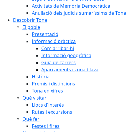
Activitats de Memòria Democràtica
Anul·lació dels judicis sumaríssims de Tona
Descobrir Tona
El poble
Presentació
Informació pràctica
Com arribar-hi
Informació geogràfica
Guia de carrers
Aparcaments i zona blava
Història
Premis i distincions
Tona en xifres
Què visitar
Llocs d'interès
Rutes i excursions
Què fer
Festes i fires