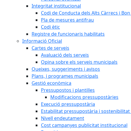
Integritat institucional
Codi de Conducta dels Alts Càrrecs i Bo
Pla de mesures antifrau
Codi ètic
Registre de funcionaris habilitats
Informació Oficial
Cartes de serveis
Avaluació dels serveis
Opina sobre els serveis municipals
Queixes, suggeriments i avisos
Plans, i programes municipals
Gestió econòmica
Pressupostos i plantilles
Modificacions pressupostàries
Execució pressupostària
Estabilitat pressupostària i sostenibilita
Nivell endeutament
Cost campanyes publicitat institucional