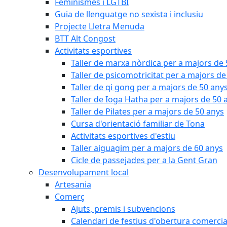
Feminismes i LGTBI
Guia de llenguatge no sexista i inclusiu
Projecte Lletra Menuda
BTT Alt Congost
Activitats esportives
Taller de marxa nòrdica per a majors de
Taller de psicomotricitat per a majors de
Taller de qi gong per a majors de 50 any
Taller de Ioga Hatha per a majors de 50 
Taller de Pilates per a majors de 50 anys
Cursa d'orientació familiar de Tona
Activitats esportives d'estiu
Taller aiguagim per a majors de 60 anys
Cicle de passejades per a la Gent Gran
Desenvolupament local
Artesania
Comerç
Ajuts, premis i subvencions
Calendari de festius d'obertura comercia