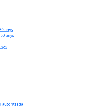
 50 anys
 60 anys
s
anys
l autoritzada