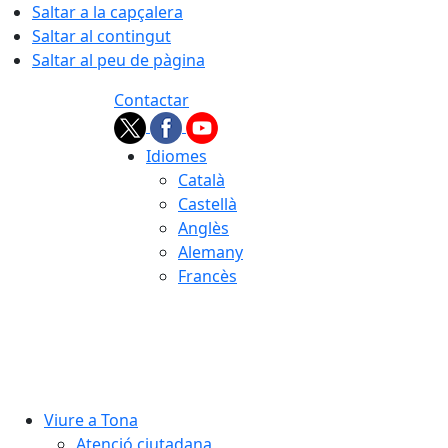
Saltar a la capçalera
Saltar al contingut
Saltar al peu de pàgina
Contactar
Idiomes
Català
Castellà
Anglès
Alemany
Francès
07.08.2026 | 16:57
Viure a Tona
Atenció ciutadana