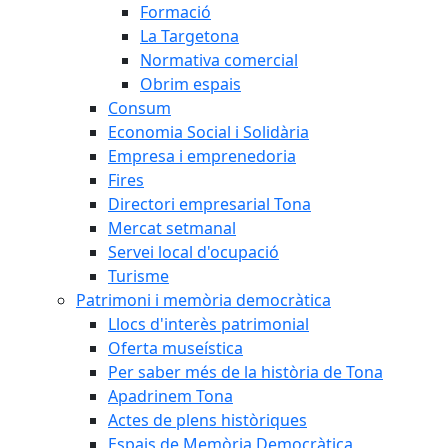
Formació
La Targetona
Normativa comercial
Obrim espais
Consum
Economia Social i Solidària
Empresa i emprenedoria
Fires
Directori empresarial Tona
Mercat setmanal
Servei local d'ocupació
Turisme
Patrimoni i memòria democràtica
Llocs d'interès patrimonial
Oferta museística
Per saber més de la història de Tona
Apadrinem Tona
Actes de plens històriques
Espais de Memòria Democràtica