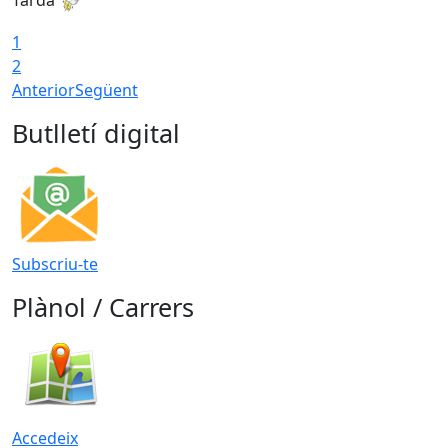
Tarda
T
1
2
Anterior
Següent
Butlletí digital
Subscriu-te
Plànol / Carrers
Accedeix