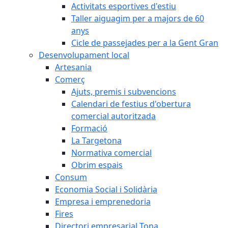
Activitats esportives d'estiu
Taller aiguagim per a majors de 60
anys
Cicle de passejades per a la Gent Gran
Desenvolupament local
Artesania
Comerç
Ajuts, premis i subvencions
Calendari de festius d'obertura
comercial autoritzada
Formació
La Targetona
Normativa comercial
Obrim espais
Consum
Economia Social i Solidària
Empresa i emprenedoria
Fires
Directori empresarial Tona