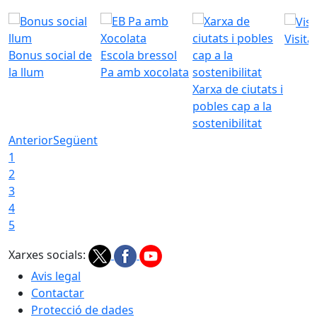
Visita
Bonus social de
Escola bressol
la llum
Pa amb xocolata
Xarxa de ciutats i
pobles cap a la
sostenibilitat
Anterior
Següent
1
2
3
4
5
Xarxes socials:
Avis legal
Contactar
Protecció de dades