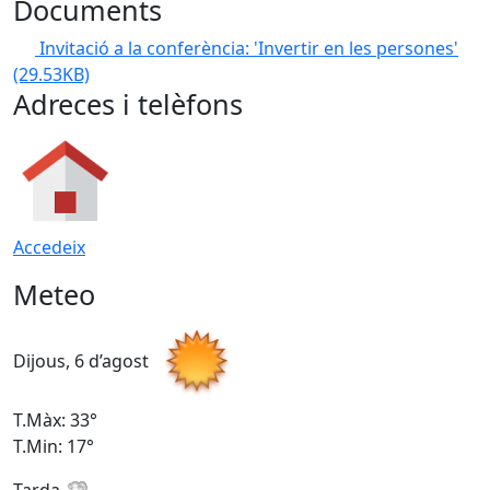
Documents
Invitació a la conferència: 'Invertir en les persones'
(29.53KB)
Adreces i telèfons
Accedeix
Meteo
Dijous, 6 d’agost
D
T.Màx: 33°
T
T.Min: 17°
T