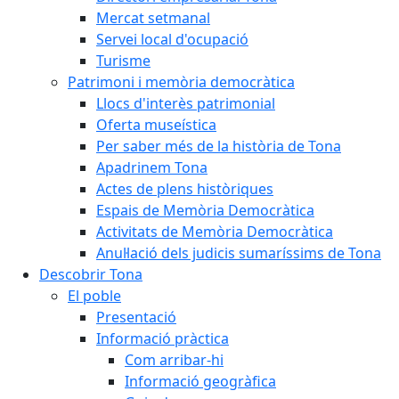
Mercat setmanal
Servei local d'ocupació
Turisme
Patrimoni i memòria democràtica
Llocs d'interès patrimonial
Oferta museística
Per saber més de la història de Tona
Apadrinem Tona
Actes de plens històriques
Espais de Memòria Democràtica
Activitats de Memòria Democràtica
Anul·lació dels judicis sumaríssims de Tona
Descobrir Tona
El poble
Presentació
Informació pràctica
Com arribar-hi
Informació geogràfica