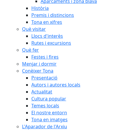
Aparcaments i zona blava
Història
Premis i distincions
Tona en xifres
Què visitar
Llocs d'interès
Rutes i excursions
Què fer
Festes i fires
Menjar i dormir
Conèixer Tona
Presentació
Autors i autores locals
Actualitat
Cultura popular
Temes locals
El nostre entorn
Tona en imatges
L'Aparador de l'Arxiu