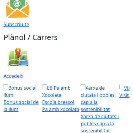
Subscriu-te
Plànol / Carrers
Accedeix
Visita
Bonus social de
Escola bressol
la llum
Pa amb xocolata
Xarxa de ciutats i
pobles cap a la
sostenibilitat