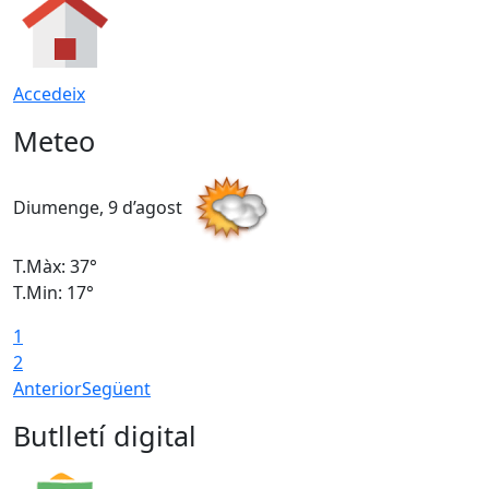
Accedeix
Meteo
Diumenge, 9 d’agost
D
T.Màx: 37°
T
T.Min: 17°
T
1
T
2
Anterior
Següent
Butlletí digital