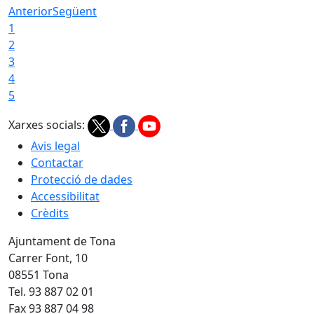
Anterior
Següent
1
2
3
4
5
Xarxes socials:
Avis legal
Contactar
Protecció de dades
Accessibilitat
Crèdits
Ajuntament de Tona
Carrer Font, 10
08551 Tona
Tel. 93 887 02 01
Fax 93 887 04 98