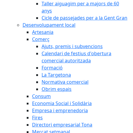
Taller aiguagim per a majors de 60
anys
Cicle de passejades per a la Gent Gran
Desenvolupament local
Artesania
Comerç
Ajuts, premis i subvencions
Calendari de festius d'obertura
comercial autoritzada
Formació
La Targetona
Normativa comercial
Obrim espais
Consum
Economia Social i Solidària
Empresa i emprenedoria
Fires
Directori empresarial Tona
Mercat setmanal