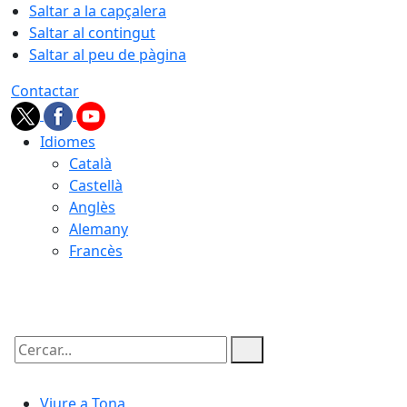
Saltar a la capçalera
Saltar al contingut
Saltar al peu de pàgina
Contactar
Idiomes
Català
Castellà
Anglès
Alemany
Francès
09.08.2026 | 10:25
Cercar:
Viure a Tona