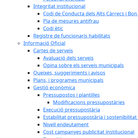
Integritat institucional
Codi de Conducta dels Alts Càrrecs i Bo
Pla de mesures antifrau
Codi ètic
Registre de funcionaris habilitats
Informació Oficial
Cartes de serveis
Avaluació dels serveis
Opina sobre els serveis municipals
Queixes, suggeriments i avisos
Plans, i programes municipals
Gestió econòmica
Pressupostos i plantilles
Modificacions pressupostàries
Execució pressupostària
Estabilitat pressupostària i sostenibilita
Nivell endeutament
Cost campanyes publicitat institucional