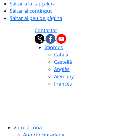
Saltar a la capçalera
Saltar al contingut
Saltar al peu de pàgina
Contactar
Idiomes
Català
Castellà
Anglès
Alemany
Francès
06.08.2026 | 14:41
Viure a Tona
Atenció ciutadana