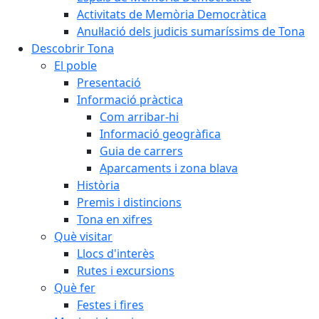
Activitats de Memòria Democràtica
Anul·lació dels judicis sumaríssims de Tona
Descobrir Tona
El poble
Presentació
Informació pràctica
Com arribar-hi
Informació geogràfica
Guia de carrers
Aparcaments i zona blava
Història
Premis i distincions
Tona en xifres
Què visitar
Llocs d'interès
Rutes i excursions
Què fer
Festes i fires