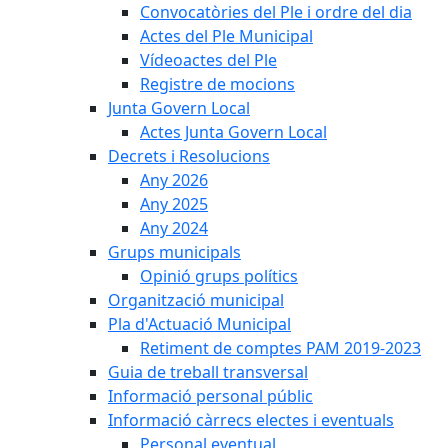
Convocatòries del Ple i ordre del dia
Actes del Ple Municipal
Vídeoactes del Ple
Registre de mocions
Junta Govern Local
Actes Junta Govern Local
Decrets i Resolucions
Any 2026
Any 2025
Any 2024
Grups municipals
Opinió grups polítics
Organització municipal
Pla d'Actuació Municipal
Retiment de comptes PAM 2019-2023
Guia de treball transversal
Informació personal públic
Informació càrrecs electes i eventuals
Personal eventual