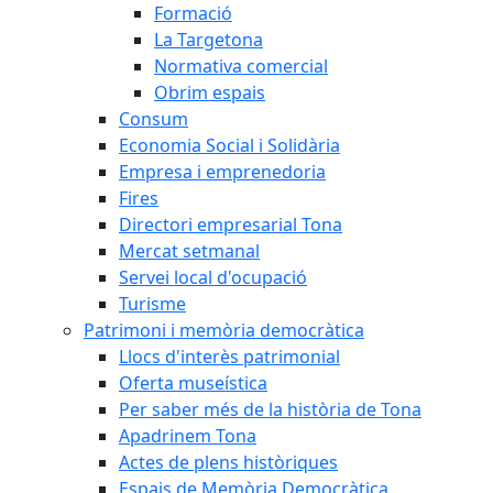
Formació
La Targetona
Normativa comercial
Obrim espais
Consum
Economia Social i Solidària
Empresa i emprenedoria
Fires
Directori empresarial Tona
Mercat setmanal
Servei local d'ocupació
Turisme
Patrimoni i memòria democràtica
Llocs d'interès patrimonial
Oferta museística
Per saber més de la història de Tona
Apadrinem Tona
Actes de plens històriques
Espais de Memòria Democràtica