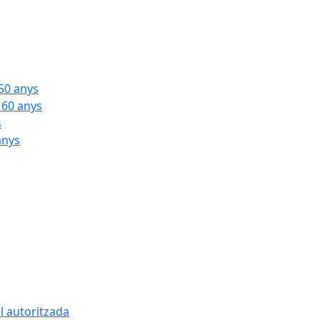
 50 anys
 60 anys
s
anys
l autoritzada