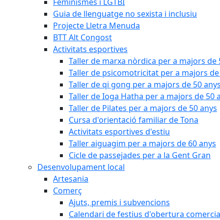
Feminismes i LGTBI
Guia de llenguatge no sexista i inclusiu
Projecte Lletra Menuda
BTT Alt Congost
Activitats esportives
Taller de marxa nòrdica per a majors de
Taller de psicomotricitat per a majors de
Taller de qi gong per a majors de 50 any
Taller de Ioga Hatha per a majors de 50 
Taller de Pilates per a majors de 50 anys
Cursa d'orientació familiar de Tona
Activitats esportives d'estiu
Taller aiguagim per a majors de 60 anys
Cicle de passejades per a la Gent Gran
Desenvolupament local
Artesania
Comerç
Ajuts, premis i subvencions
Calendari de festius d'obertura comercia