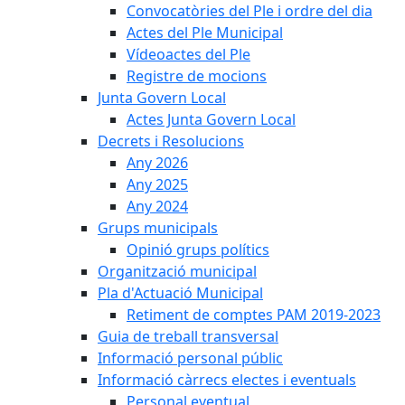
Convocatòries del Ple i ordre del dia
Actes del Ple Municipal
Vídeoactes del Ple
Registre de mocions
Junta Govern Local
Actes Junta Govern Local
Decrets i Resolucions
Any 2026
Any 2025
Any 2024
Grups municipals
Opinió grups polítics
Organització municipal
Pla d'Actuació Municipal
Retiment de comptes PAM 2019-2023
Guia de treball transversal
Informació personal públic
Informació càrrecs electes i eventuals
Personal eventual