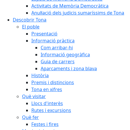
Activitats de Memòria Democràtica
Anul·lació dels judicis sumaríssims de Tona
Descobrir Tona
El poble
Presentació
Informació pràctica
Com arribar-hi
Informació geogràfica
Guia de carrers
Aparcaments i zona blava
Història
Premis i distincions
Tona en xifres
Què visitar
Llocs d'interès
Rutes i excursions
Què fer
Festes i fires