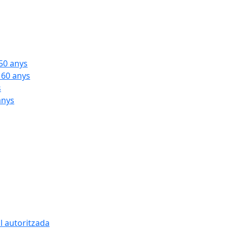
 50 anys
 60 anys
s
anys
l autoritzada