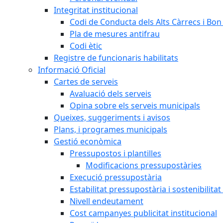
Integritat institucional
Codi de Conducta dels Alts Càrrecs i Bo
Pla de mesures antifrau
Codi ètic
Registre de funcionaris habilitats
Informació Oficial
Cartes de serveis
Avaluació dels serveis
Opina sobre els serveis municipals
Queixes, suggeriments i avisos
Plans, i programes municipals
Gestió econòmica
Pressupostos i plantilles
Modificacions pressupostàries
Execució pressupostària
Estabilitat pressupostària i sostenibilita
Nivell endeutament
Cost campanyes publicitat institucional