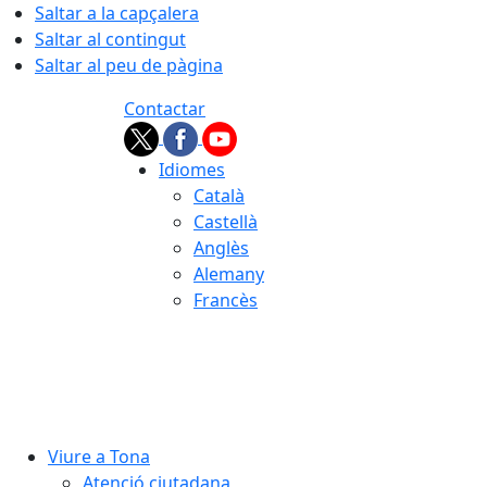
Saltar a la capçalera
Saltar al contingut
Saltar al peu de pàgina
Contactar
Idiomes
Català
Castellà
Anglès
Alemany
Francès
08.08.2026 | 07:02
Viure a Tona
Atenció ciutadana