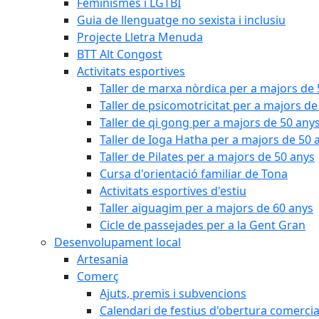
Feminismes i LGTBI
Guia de llenguatge no sexista i inclusiu
Projecte Lletra Menuda
BTT Alt Congost
Activitats esportives
Taller de marxa nòrdica per a majors de
Taller de psicomotricitat per a majors de
Taller de qi gong per a majors de 50 any
Taller de Ioga Hatha per a majors de 50 
Taller de Pilates per a majors de 50 anys
Cursa d'orientació familiar de Tona
Activitats esportives d'estiu
Taller aiguagim per a majors de 60 anys
Cicle de passejades per a la Gent Gran
Desenvolupament local
Artesania
Comerç
Ajuts, premis i subvencions
Calendari de festius d'obertura comercia