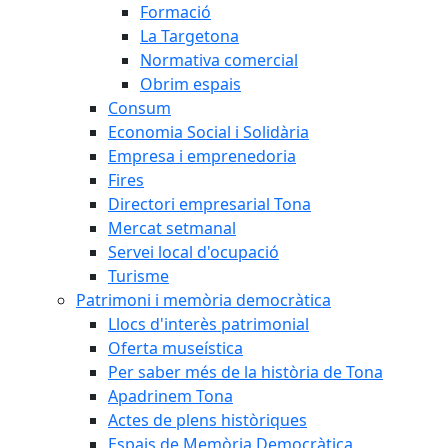
Formació
La Targetona
Normativa comercial
Obrim espais
Consum
Economia Social i Solidària
Empresa i emprenedoria
Fires
Directori empresarial Tona
Mercat setmanal
Servei local d'ocupació
Turisme
Patrimoni i memòria democràtica
Llocs d'interès patrimonial
Oferta museística
Per saber més de la història de Tona
Apadrinem Tona
Actes de plens històriques
Espais de Memòria Democràtica