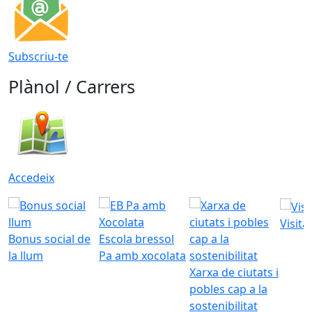
Subscriu-te
Plànol / Carrers
Accedeix
Visita
Bonus social de
Escola bressol
la llum
Pa amb xocolata
Xarxa de ciutats i
pobles cap a la
sostenibilitat