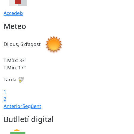
Accedeix
Meteo
Dijous, 6 d’agost
D
T.Màx: 33°
T
T.Min: 17°
T
Tarda
T
1
2
Anterior
Següent
Butlletí digital