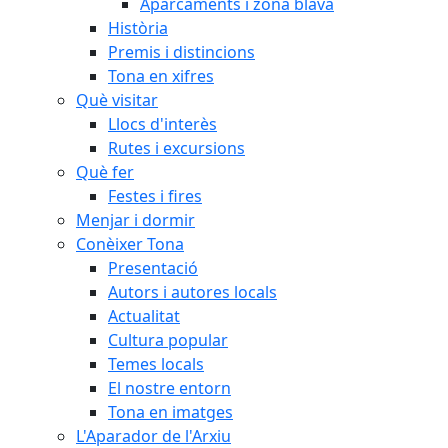
Aparcaments i zona blava
Història
Premis i distincions
Tona en xifres
Què visitar
Llocs d'interès
Rutes i excursions
Què fer
Festes i fires
Menjar i dormir
Conèixer Tona
Presentació
Autors i autores locals
Actualitat
Cultura popular
Temes locals
El nostre entorn
Tona en imatges
L'Aparador de l'Arxiu