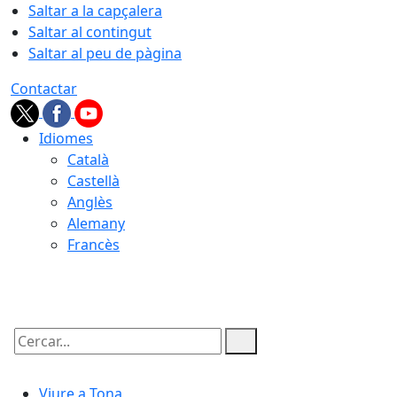
Saltar a la capçalera
Saltar al contingut
Saltar al peu de pàgina
Contactar
Idiomes
Català
Castellà
Anglès
Alemany
Francès
06.08.2026 | 09:45
Cercar:
Viure a Tona