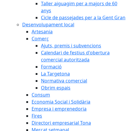
Taller aiguagim per a majors de 60
anys
Cicle de passejades per a la Gent Gran
Desenvolupament local
Artesania
Comerç
Ajuts, premis i subvencions
Calendari de festius d'obertura
comercial autoritzada
Formació
La Targetona
Normativa comercial
Obrim espais
Consum
Economia Social i Solidària
Empresa i emprenedoria
Fires
Directori empresarial Tona
Mercat setmanal