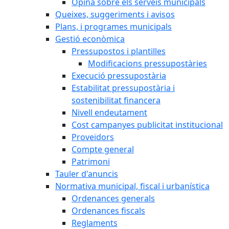
Opina sobre els serveis municipals
Queixes, suggeriments i avisos
Plans, i programes municipals
Gestió econòmica
Pressupostos i plantilles
Modificacions pressupostàries
Execució pressupostària
Estabilitat pressupostària i
sostenibilitat financera
Nivell endeutament
Cost campanyes publicitat institucional
Proveïdors
Compte general
Patrimoni
Tauler d'anuncis
Normativa municipal, fiscal i urbanística
Ordenances generals
Ordenances fiscals
Reglaments