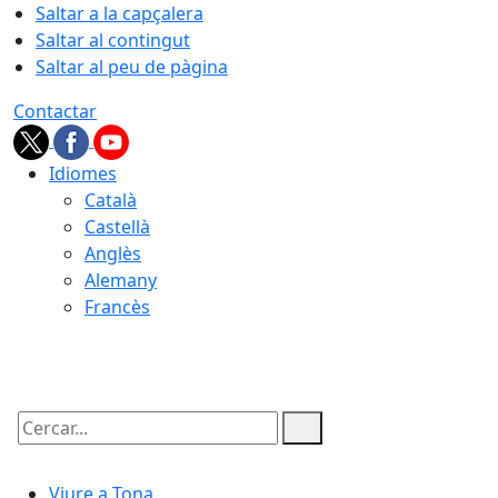
Saltar a la capçalera
Saltar al contingut
Saltar al peu de pàgina
Contactar
Idiomes
Català
Castellà
Anglès
Alemany
Francès
07.08.2026 | 04:02
Cercar:
Viure a Tona