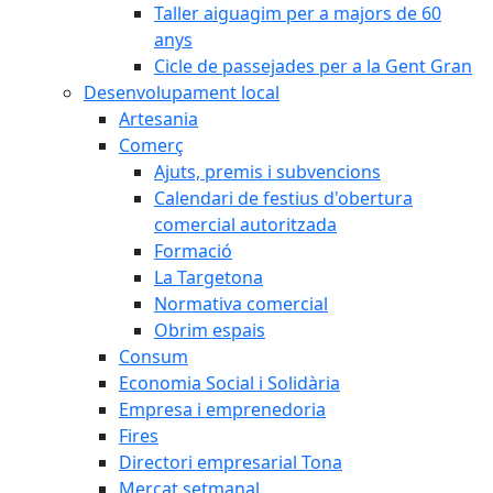
Taller aiguagim per a majors de 60
anys
Cicle de passejades per a la Gent Gran
Desenvolupament local
Artesania
Comerç
Ajuts, premis i subvencions
Calendari de festius d'obertura
comercial autoritzada
Formació
La Targetona
Normativa comercial
Obrim espais
Consum
Economia Social i Solidària
Empresa i emprenedoria
Fires
Directori empresarial Tona
Mercat setmanal