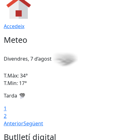
Accedeix
Meteo
Divendres, 7 d’agost
D
T.Màx: 34°
T
T.Min: 17°
T
Tarda
T
1
2
Anterior
Següent
Butlletí digital