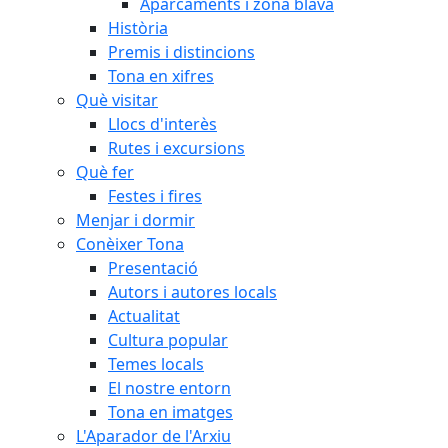
Aparcaments i zona blava
Història
Premis i distincions
Tona en xifres
Què visitar
Llocs d'interès
Rutes i excursions
Què fer
Festes i fires
Menjar i dormir
Conèixer Tona
Presentació
Autors i autores locals
Actualitat
Cultura popular
Temes locals
El nostre entorn
Tona en imatges
L'Aparador de l'Arxiu