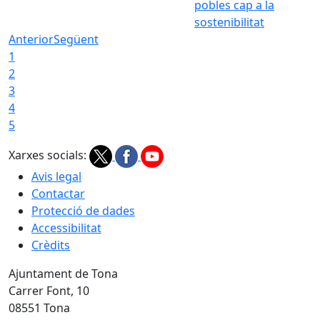
pobles cap a la
sostenibilitat
Anterior
Següent
1
2
3
4
5
Xarxes socials:
Avis legal
Contactar
Protecció de dades
Accessibilitat
Crèdits
Ajuntament de Tona
Carrer Font, 10
08551 Tona