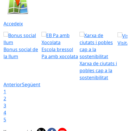
Accedeix
Visita
Bonus social de
Escola bressol
la llum
Pa amb xocolata
Xarxa de ciutats i
pobles cap a la
sostenibilitat
Anterior
Següent
1
2
3
4
5