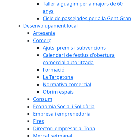
Taller aiguagim per a majors de 60
anys
Cicle de passejades per a la Gent Gran
Desenvolupament local
Artesania
Comerç
Ajuts, premis i subvencions
Calendari de festius d'obertura
comercial autoritzada
Formació
La Targetona
Normativa comercial
Obrim espais
Consum
Economia Social i Solidària
Empresa i emprenedoria
Fires
Directori empresarial Tona
Mercat setmanal