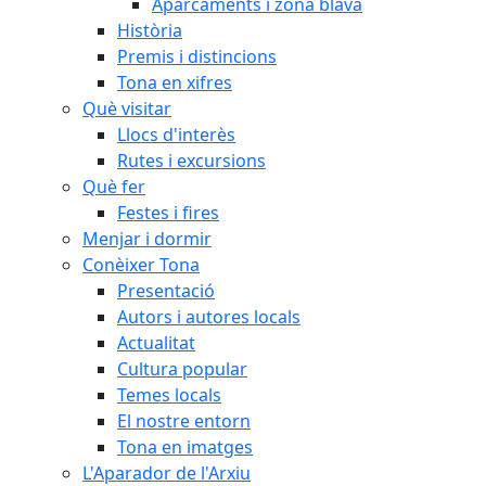
Aparcaments i zona blava
Història
Premis i distincions
Tona en xifres
Què visitar
Llocs d'interès
Rutes i excursions
Què fer
Festes i fires
Menjar i dormir
Conèixer Tona
Presentació
Autors i autores locals
Actualitat
Cultura popular
Temes locals
El nostre entorn
Tona en imatges
L'Aparador de l'Arxiu