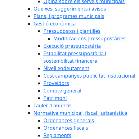
Opina sobre els serveis municipals
Queixes, suggeriments i avisos
Plans, i programes municipals
Gestió econòmica
Pressupostos i plantilles
Modificacions pressupostàries
Execució pressupostària
Estabilitat pressupostària i
sostenibilitat financera
Nivell endeutament
Cost campanyes publicitat institucional
Proveïdors
Compte general
Patrimoni
Tauler d'anuncis
Normativa municipal, fiscal i urbanística
Ordenances generals
Ordenances fiscals
Reglaments