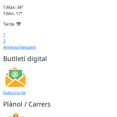
T.Màx: 34°
T
T.Min: 17°
T
Tarda
T
1
2
Anterior
Següent
Butlletí digital
Subscriu-te
Plànol / Carrers