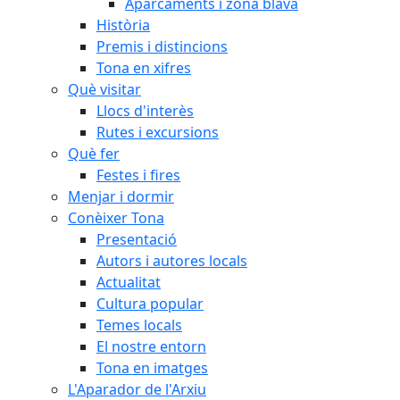
Aparcaments i zona blava
Història
Premis i distincions
Tona en xifres
Què visitar
Llocs d'interès
Rutes i excursions
Què fer
Festes i fires
Menjar i dormir
Conèixer Tona
Presentació
Autors i autores locals
Actualitat
Cultura popular
Temes locals
El nostre entorn
Tona en imatges
L'Aparador de l'Arxiu