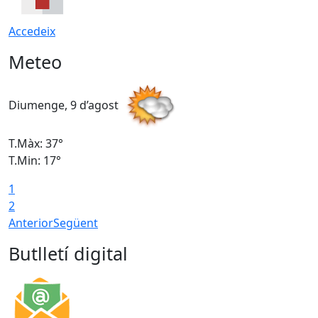
Accedeix
Meteo
Diumenge, 9 d’agost
D
T.Màx: 37°
T
T.Min: 17°
T
1
T
2
Anterior
Següent
Butlletí digital