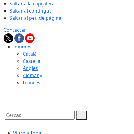
Saltar a la capçalera
Saltar al contingut
Saltar al peu de pàgina
Contactar
Idiomes
Català
Castellà
Anglès
Alemany
Francès
09.08.2026 | 09:46
Cercar:
Viure a Tona