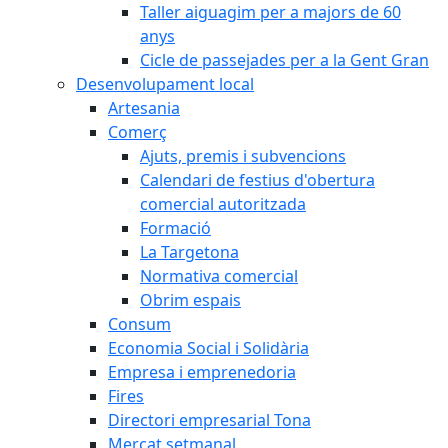
Taller aiguagim per a majors de 60
anys
Cicle de passejades per a la Gent Gran
Desenvolupament local
Artesania
Comerç
Ajuts, premis i subvencions
Calendari de festius d'obertura
comercial autoritzada
Formació
La Targetona
Normativa comercial
Obrim espais
Consum
Economia Social i Solidària
Empresa i emprenedoria
Fires
Directori empresarial Tona
Mercat setmanal