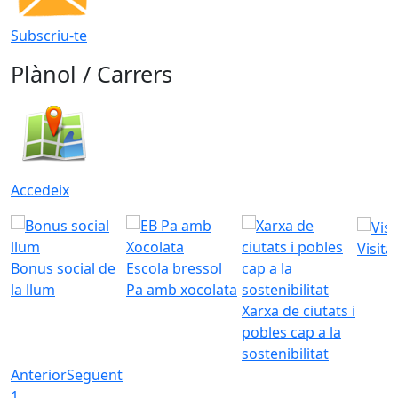
Subscriu-te
Plànol / Carrers
Accedeix
Visita
Bonus social de
Escola bressol
la llum
Pa amb xocolata
Xarxa de ciutats i
pobles cap a la
sostenibilitat
Anterior
Següent
1