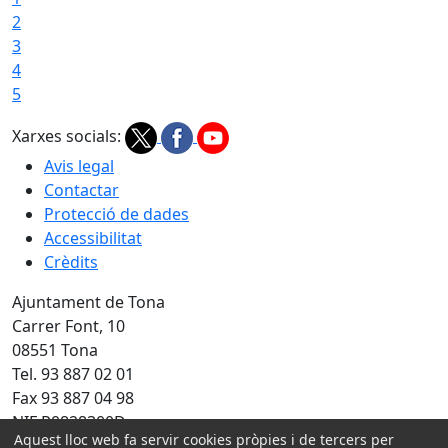
2
3
4
5
Xarxes socials:
Avis legal
Contactar
Protecció de dades
Accessibilitat
Crèdits
Ajuntament de Tona
Carrer Font, 10
08551 Tona
Tel. 93 887 02 01
Fax 93 887 04 98
NIF P0828300D
Aquest lloc web fa servir cookies pròpies i de tercers per