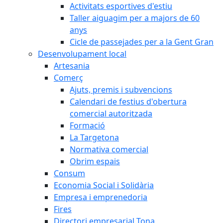
Activitats esportives d'estiu
Taller aiguagim per a majors de 60
anys
Cicle de passejades per a la Gent Gran
Desenvolupament local
Artesania
Comerç
Ajuts, premis i subvencions
Calendari de festius d'obertura
comercial autoritzada
Formació
La Targetona
Normativa comercial
Obrim espais
Consum
Economia Social i Solidària
Empresa i emprenedoria
Fires
Directori empresarial Tona