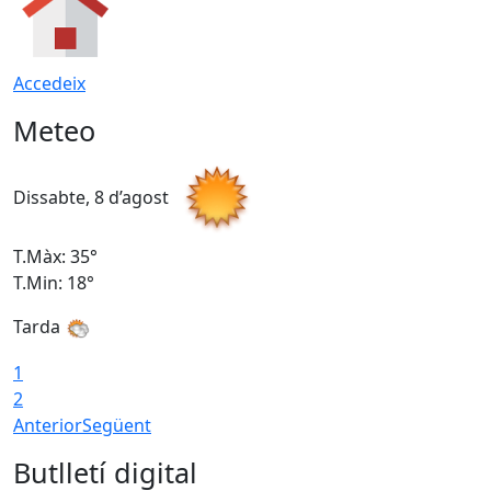
Accedeix
Meteo
Dissabte, 8 d’agost
D
T.Màx: 35°
T
T.Min: 18°
T
Tarda
T
1
2
Anterior
Següent
Butlletí digital