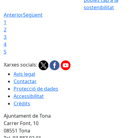
sostenibilitat
Anterior
Següent
1
2
3
4
5
Xarxes socials:
Avis legal
Contactar
Protecció de dades
Accessibilitat
Crèdits
Ajuntament de Tona
Carrer Font, 10
08551 Tona
Tel. 93 887 02 01