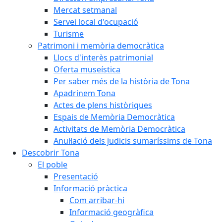
Mercat setmanal
Servei local d'ocupació
Turisme
Patrimoni i memòria democràtica
Llocs d'interès patrimonial
Oferta museística
Per saber més de la història de Tona
Apadrinem Tona
Actes de plens històriques
Espais de Memòria Democràtica
Activitats de Memòria Democràtica
Anul·lació dels judicis sumaríssims de Tona
Descobrir Tona
El poble
Presentació
Informació pràctica
Com arribar-hi
Informació geogràfica