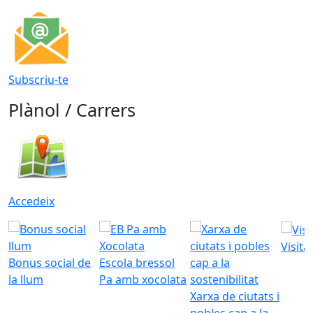
Subscriu-te
Plànol / Carrers
Accedeix
Visita
Bonus social de
Escola bressol
la llum
Pa amb xocolata
Xarxa de ciutats i
pobles cap a la