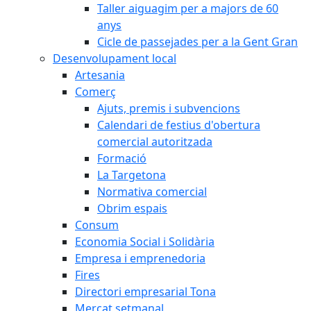
Taller aiguagim per a majors de 60
anys
Cicle de passejades per a la Gent Gran
Desenvolupament local
Artesania
Comerç
Ajuts, premis i subvencions
Calendari de festius d'obertura
comercial autoritzada
Formació
La Targetona
Normativa comercial
Obrim espais
Consum
Economia Social i Solidària
Empresa i emprenedoria
Fires
Directori empresarial Tona
Mercat setmanal