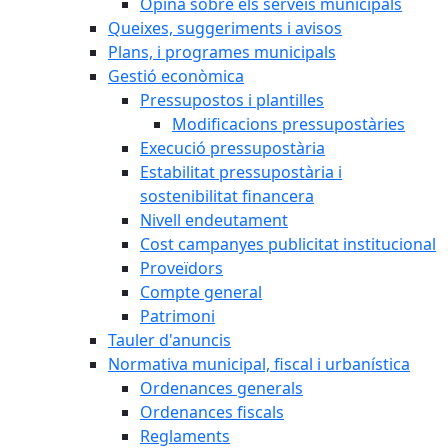
Opina sobre els serveis municipals
Queixes, suggeriments i avisos
Plans, i programes municipals
Gestió econòmica
Pressupostos i plantilles
Modificacions pressupostàries
Execució pressupostària
Estabilitat pressupostària i
sostenibilitat financera
Nivell endeutament
Cost campanyes publicitat institucional
Proveïdors
Compte general
Patrimoni
Tauler d'anuncis
Normativa municipal, fiscal i urbanística
Ordenances generals
Ordenances fiscals
Reglaments