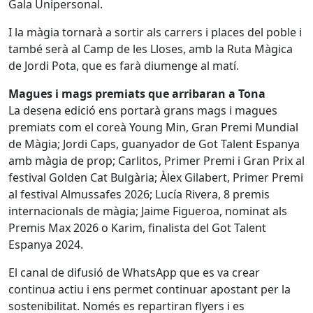
Gala Unipersonal.
I la màgia tornarà a sortir als carrers i places del poble i
també serà al Camp de les Lloses, amb la Ruta Màgica
de Jordi Pota, que es farà diumenge al matí.
Magues i mags premiats que arribaran a Tona
La desena edició ens portarà grans mags i magues
premiats com el coreà Young Min, Gran Premi Mundial
de Màgia; Jordi Caps, guanyador de Got Talent Espanya
amb màgia de prop; Carlitos, Primer Premi i Gran Prix al
festival Golden Cat Bulgària; Àlex Gilabert, Primer Premi
al festival Almussafes 2026; Lucía Rivera, 8 premis
internacionals de màgia; Jaime Figueroa, nominat als
Premis Max 2026 o Karim, finalista del Got Talent
Espanya 2024.
El canal de difusió de WhatsApp que es va crear
continua actiu i ens permet continuar apostant per la
sostenibilitat. Només es repartiran flyers i es