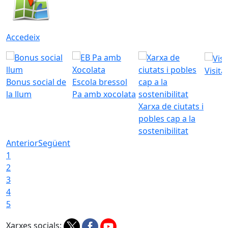
Accedeix
Visita
Bonus social de
Escola bressol
la llum
Pa amb xocolata
Xarxa de ciutats i
pobles cap a la
sostenibilitat
Anterior
Següent
1
2
3
4
5
Xarxes socials: