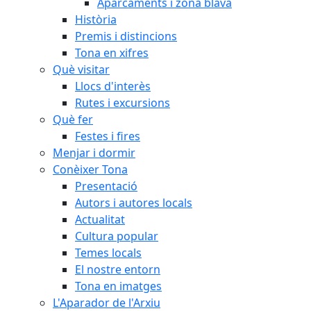
Aparcaments i zona blava
Història
Premis i distincions
Tona en xifres
Què visitar
Llocs d'interès
Rutes i excursions
Què fer
Festes i fires
Menjar i dormir
Conèixer Tona
Presentació
Autors i autores locals
Actualitat
Cultura popular
Temes locals
El nostre entorn
Tona en imatges
L'Aparador de l'Arxiu