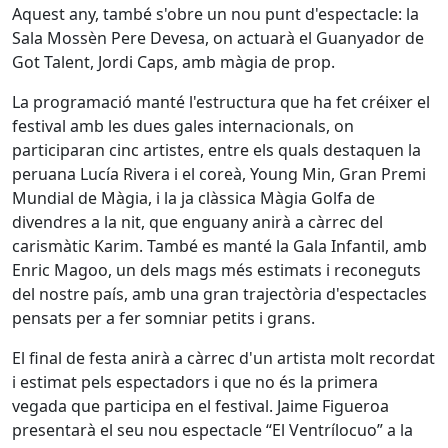
Aquest any, també s'obre un nou punt d'espectacle: la
Sala Mossèn Pere Devesa, on actuarà el Guanyador de
Got Talent, Jordi Caps, amb màgia de prop.
La programació manté l'estructura que ha fet créixer el
festival amb les dues gales internacionals, on
participaran cinc artistes, entre els quals destaquen la
peruana Lucía Rivera i el coreà, Young Min, Gran Premi
Mundial de Màgia, i la ja clàssica Màgia Golfa de
divendres a la nit, que enguany anirà a càrrec del
carismàtic Karim. També es manté la Gala Infantil, amb
Enric Magoo, un dels mags més estimats i reconeguts
del nostre país, amb una gran trajectòria d'espectacles
pensats per a fer somniar petits i grans.
El final de festa anirà a càrrec d'un artista molt recordat
i estimat pels espectadors i que no és la primera
vegada que participa en el festival. Jaime Figueroa
presentarà el seu nou espectacle “El Ventrílocuo” a la