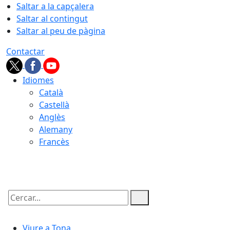
Saltar a la capçalera
Saltar al contingut
Saltar al peu de pàgina
Contactar
Idiomes
Català
Castellà
Anglès
Alemany
Francès
08.08.2026 | 08:44
Cercar:
Viure a Tona