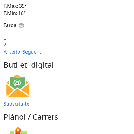
T.Màx: 35°
T
T.Min: 18°
T
Tarda
T
1
2
Anterior
Següent
Butlletí digital
Subscriu-te
Plànol / Carrers