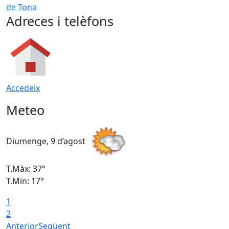
de Tona
Adreces i telèfons
Accedeix
Meteo
Diumenge, 9 d’agost
D
T.Màx: 37°
T
T.Min: 17°
T
1
T
2
Anterior
Següent