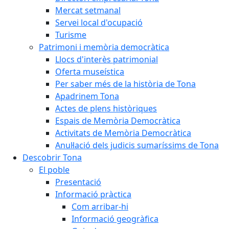
Mercat setmanal
Servei local d'ocupació
Turisme
Patrimoni i memòria democràtica
Llocs d'interès patrimonial
Oferta museística
Per saber més de la història de Tona
Apadrinem Tona
Actes de plens històriques
Espais de Memòria Democràtica
Activitats de Memòria Democràtica
Anul·lació dels judicis sumaríssims de Tona
Descobrir Tona
El poble
Presentació
Informació pràctica
Com arribar-hi
Informació geogràfica