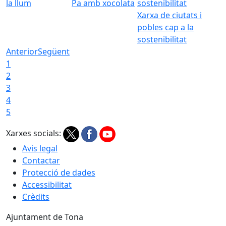
la llum
Pa amb xocolata
Xarxa de ciutats i
pobles cap a la
sostenibilitat
Anterior
Següent
1
2
3
4
5
Xarxes socials:
Avis legal
Contactar
Protecció de dades
Accessibilitat
Crèdits
Ajuntament de Tona