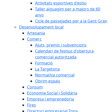
Activitats esportives d'estiu
Taller aiguagim per a majors de 60
anys
Cicle de passejades per a la Gent Gran
Desenvolupament local
Artesania
Comerç
Ajuts, premis i subvencions
Calendari de festius d'obertura
comercial autoritzada
Formació
La Targetona
Normativa comercial
Obrim espais
Consum
Economia Social i Solidària
Empresa i emprenedoria
Fires
Directori empresarial Tona