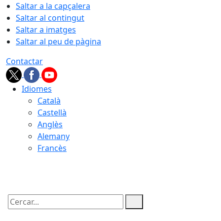
Saltar a la capçalera
Saltar al contingut
Saltar a imatges
Saltar al peu de pàgina
Contactar
Idiomes
Català
Castellà
Anglès
Alemany
Francès
07.08.2026 | 17:49
Cercar: