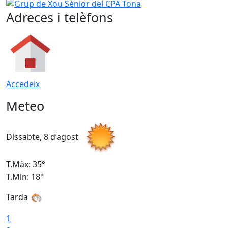
Grup de Xou Sènior del CPA Tona
Adreces i telèfons
Accedeix
Meteo
Dissabte, 8 d’agost
D
T.Màx: 35°
T
T.Min: 18°
T
Tarda
T
1