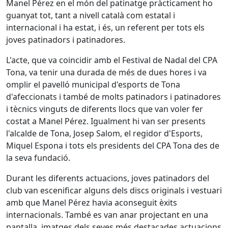
Manel Pérez en el món del patinatge pràcticament ho
guanyat tot, tant a nivell català com estatal i
internacional i ha estat, i és, un referent per tots els
joves patinadors i patinadores.
L'acte, que va coincidir amb el Festival de Nadal del CPA
Tona, va tenir una durada de més de dues hores i va
omplir el pavelló municipal d'esports de Tona
d'afeccionats i també de molts patinadors i patinadores
i tècnics vinguts de diferents llocs que van voler fer
costat a Manel Pérez. Igualment hi van ser presents
l'alcalde de Tona, Josep Salom, el regidor d'Esports,
Miquel Espona i tots els presidents del CPA Tona des de
la seva fundació.
Durant les diferents actuacions, joves patinadors del
club van escenificar alguns dels discs originals i vestuari
amb que Manel Pérez havia aconseguit èxits
internacionals. També es van anar projectant en una
pantalla, imatges dels seves més destacades actuacions