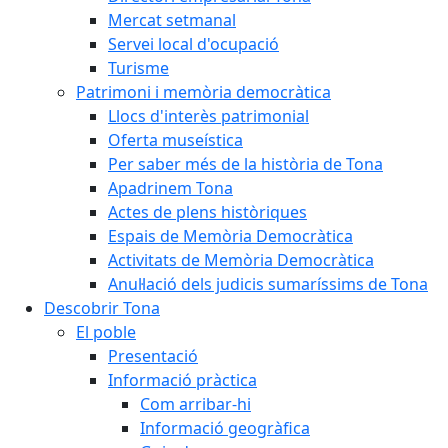
Mercat setmanal
Servei local d'ocupació
Turisme
Patrimoni i memòria democràtica
Llocs d'interès patrimonial
Oferta museística
Per saber més de la història de Tona
Apadrinem Tona
Actes de plens històriques
Espais de Memòria Democràtica
Activitats de Memòria Democràtica
Anul·lació dels judicis sumaríssims de Tona
Descobrir Tona
El poble
Presentació
Informació pràctica
Com arribar-hi
Informació geogràfica