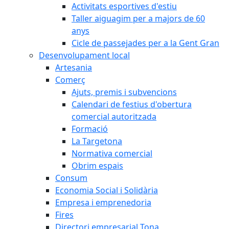
Activitats esportives d'estiu
Taller aiguagim per a majors de 60
anys
Cicle de passejades per a la Gent Gran
Desenvolupament local
Artesania
Comerç
Ajuts, premis i subvencions
Calendari de festius d'obertura
comercial autoritzada
Formació
La Targetona
Normativa comercial
Obrim espais
Consum
Economia Social i Solidària
Empresa i emprenedoria
Fires
Directori empresarial Tona