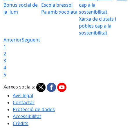
Bonus social de
Escola bressol
la llum
Pa amb xocolata
Xarxa de ciutats i
pobles cap a la
sostenibilitat
Anterior
Següent
1
2
3
4
5
Xarxes socials:
Avis legal
Contactar
Protecció de dades
Accessibilitat
Crèdits