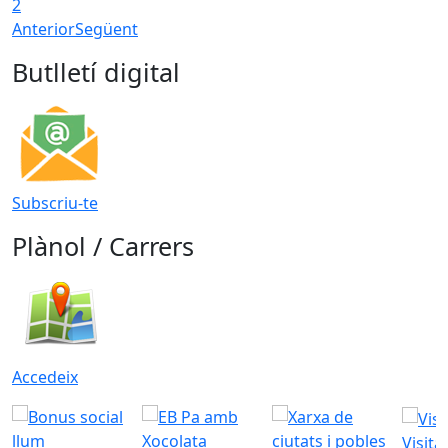
2
Anterior
Següent
Butlletí digital
Subscriu-te
Plànol / Carrers
Accedeix
Visita