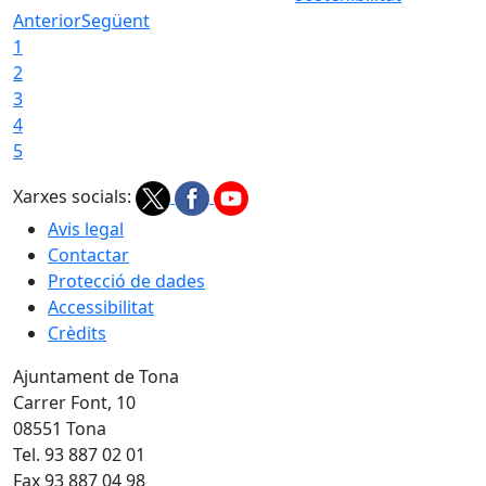
Anterior
Següent
1
2
3
4
5
Xarxes socials:
Avis legal
Contactar
Protecció de dades
Accessibilitat
Crèdits
Ajuntament de Tona
Carrer Font, 10
08551 Tona
Tel. 93 887 02 01
Fax 93 887 04 98