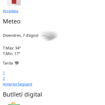
Accedeix
Meteo
Divendres, 7 d’agost
D
T.Màx: 34°
T
T.Min: 17°
T
Tarda
T
1
2
Anterior
Següent
Butlletí digital