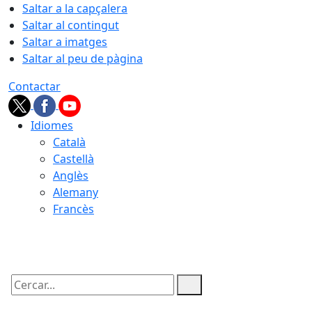
Saltar a la capçalera
Saltar al contingut
Saltar a imatges
Saltar al peu de pàgina
Contactar
Idiomes
Català
Castellà
Anglès
Alemany
Francès
06.08.2026 | 16:29
Cercar: