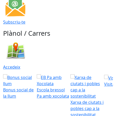
Subscriu-te
Plànol / Carrers
Accedeix
Visita
Bonus social de
Escola bressol
la llum
Pa amb xocolata
Xarxa de ciutats i
pobles cap a la
sostenibilitat