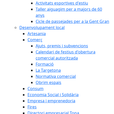
Activitats esportives d'estiu
Taller aiguagim per a majors de 60
anys
Cicle de passejades per a la Gent Gran
Desenvolupament local
Artesania
Comerç
Ajuts, premis i subvencions
Calendari de festius d'obertura
comercial autoritzada
Formació
La Targetona
Normativa comercial
Obrim espais
Consum
Economia Social i Solidària
Empresa i emprenedoria
Fires
Directori empresarial Tona