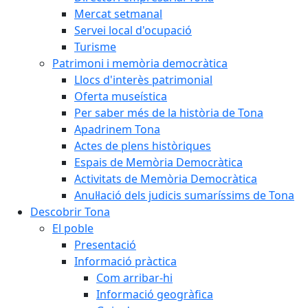
Mercat setmanal
Servei local d'ocupació
Turisme
Patrimoni i memòria democràtica
Llocs d'interès patrimonial
Oferta museística
Per saber més de la història de Tona
Apadrinem Tona
Actes de plens històriques
Espais de Memòria Democràtica
Activitats de Memòria Democràtica
Anul·lació dels judicis sumaríssims de Tona
Descobrir Tona
El poble
Presentació
Informació pràctica
Com arribar-hi
Informació geogràfica