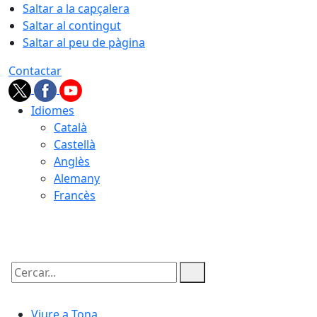
Saltar a la capçalera
Saltar al contingut
Saltar al peu de pàgina
Contactar
Idiomes
Català
Castellà
Anglès
Alemany
Francès
06.08.2026 | 22:36
Cercar:
Viure a Tona