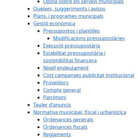
Opina sobre els serveis municipals
Queixes, suggeriments i avisos
Plans, i programes municipals
Gestió econòmica
Pressupostos i plantilles
Modificacions pressupostàries
Execució pressupostària
Estabilitat pressupostària i
sostenibilitat financera
Nivell endeutament
Cost campanyes publicitat institucional
Proveïdors
Compte general
Patrimoni
Tauler d'anuncis
Normativa municipal, fiscal i urbanística
Ordenances generals
Ordenances fiscals
Reglaments