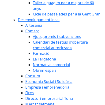
Taller aiguagim per a majors de 60
anys
Cicle de passejades per a la Gent Gran
Desenvolupament local
Artesania
Comerç
Ajuts, premis i subvencions
Calendari de festius d'obertura
comercial autoritzada
Formació
La Targetona
Normativa comercial
Obrim espais
Consum
Economia Social i Solidària
Empresa i emprenedoria
Fires
Directori empresarial Tona
Mercat setmanal