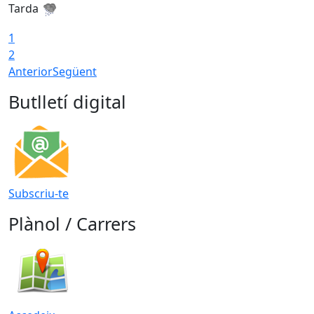
Tarda
T
1
2
Anterior
Següent
Butlletí digital
Subscriu-te
Plànol / Carrers