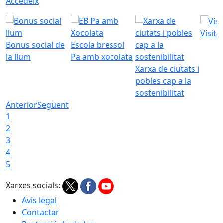
Accedeix
Visita
Bonus social de
Escola bressol
la llum
Pa amb xocolata
Xarxa de ciutats i
pobles cap a la
sostenibilitat
Anterior
Següent
1
2
3
4
5
Xarxes socials:
Avis legal
Contactar