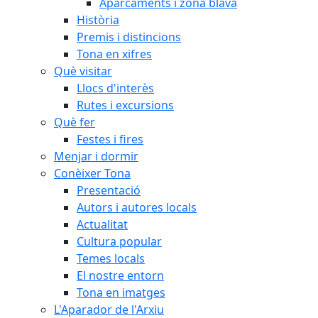
Aparcaments i zona blava
Història
Premis i distincions
Tona en xifres
Què visitar
Llocs d'interès
Rutes i excursions
Què fer
Festes i fires
Menjar i dormir
Conèixer Tona
Presentació
Autors i autores locals
Actualitat
Cultura popular
Temes locals
El nostre entorn
Tona en imatges
L'Aparador de l'Arxiu