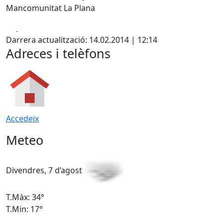
Mancomunitat La Plana
Facebook
X
Darrera actualització: 14.02.2014 | 12:14
Adreces i telèfons
Accedeix
Meteo
Divendres, 7 d’agost
D
T.Màx: 34°
T
T.Min: 17°
T