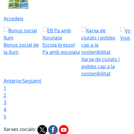
Accedeix
Visita
Bonus social de
Escola bressol
la llum
Pa amb xocolata
Xarxa de ciutats i
pobles cap a la
sostenibilitat
Anterior
Següent
1
2
3
4
5
Xarxes socials: