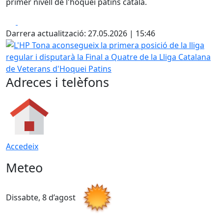
primer nivell de l'hoquei patins català.
Facebook
X
Darrera actualització: 27.05.2026 | 15:46
L'HP Tona aconsegueix la primera posició de la lliga regula
Adreces i telèfons
Accedeix
Meteo
Dissabte, 8 d’agost
D