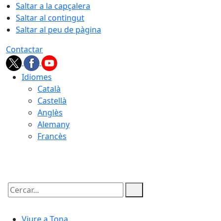
Saltar a la capçalera
Saltar al contingut
Saltar al peu de pàgina
Contactar
Idiomes
Català
Castellà
Anglès
Alemany
Francès
07.08.2026 | 17:02
Cercar:
Viure a Tona