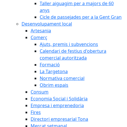
Taller aiguagim per a majors de 60
anys
Cicle de passejades per a la Gent Gran
Desenvolupament local
Artesania
Comerç
Ajuts, premis i subvencions
Calendari de festius d'obertura
comercial autoritzada
Formació
La Targetona
Normativa comercial
Obrim espais
Consum
Economia Social i Solidària
Empresa i emprenedoria
Fires
Directori empresarial Tona
Mercat setmanal