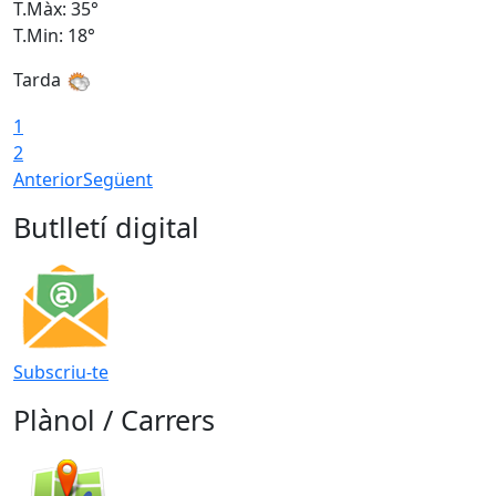
T.Màx: 35°
T
T.Min: 18°
T
Tarda
T
1
2
Anterior
Següent
Butlletí digital
Subscriu-te
Plànol / Carrers