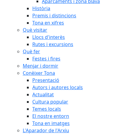
Aparcaments i zona blava
Història
Premis i distincions
Tona en xifres
Què visitar
Llocs d'interès
Rutes i excursions
Què fer
Festes i fires
Menjar i dormir
Conèixer Tona
Presentació
Autors i autores locals
Actualitat
Cultura popular
Temes locals
El nostre entorn
Tona en imatges
L'Aparador de l'Arxiu