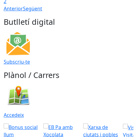
2
Anterior
Següent
Butlletí digital
Subscriu-te
Plànol / Carrers
Accedeix
Visita