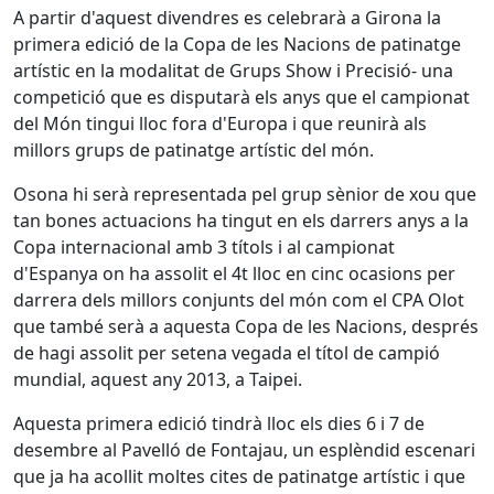
A partir d'aquest divendres es celebrarà a Girona la
primera edició de la Copa de les Nacions de patinatge
artístic en la modalitat de Grups Show i Precisió- una
competició que es disputarà els anys que el campionat
del Món tingui lloc fora d'Europa i que reunirà als
millors grups de patinatge artístic del món.
Osona hi serà representada pel grup sènior de xou que
tan bones actuacions ha tingut en els darrers anys a la
Copa internacional amb 3 títols i al campionat
d'Espanya on ha assolit el 4t lloc en cinc ocasions per
darrera dels millors conjunts del món com el CPA Olot
que també serà a aquesta Copa de les Nacions, després
de hagi assolit per setena vegada el títol de campió
mundial, aquest any 2013, a Taipei.
Aquesta primera edició tindrà lloc els dies 6 i 7 de
desembre al Pavelló de Fontajau, un esplèndid escenari
que ja ha acollit moltes cites de patinatge artístic i que