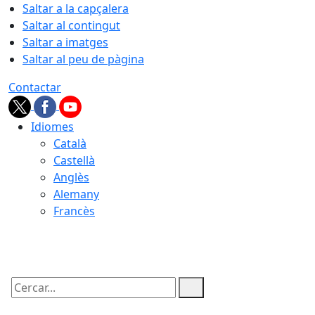
Saltar a la capçalera
Saltar al contingut
Saltar a imatges
Saltar al peu de pàgina
Contactar
Idiomes
Català
Castellà
Anglès
Alemany
Francès
08.08.2026 | 17:16
Cercar: