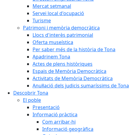
Mercat setmanal
Servei local d'ocupació
Turisme
Patrimoni i memòria democràtica
Llocs d'interès patrimonial
Oferta museística
Per saber més de la història de Tona
Apadrinem Tona
Actes de plens històriques
Espais de Memòria Democràtica
Activitats de Memòria Democràtica
Anul·lació dels judicis sumaríssims de Tona
Descobrir Tona
El poble
Presentació
Informació pràctica
Com arribar-hi
Informació geogràfica