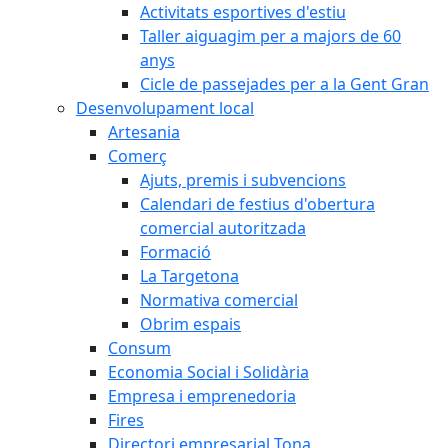
Activitats esportives d'estiu
Taller aiguagim per a majors de 60
anys
Cicle de passejades per a la Gent Gran
Desenvolupament local
Artesania
Comerç
Ajuts, premis i subvencions
Calendari de festius d'obertura
comercial autoritzada
Formació
La Targetona
Normativa comercial
Obrim espais
Consum
Economia Social i Solidària
Empresa i emprenedoria
Fires
Directori empresarial Tona