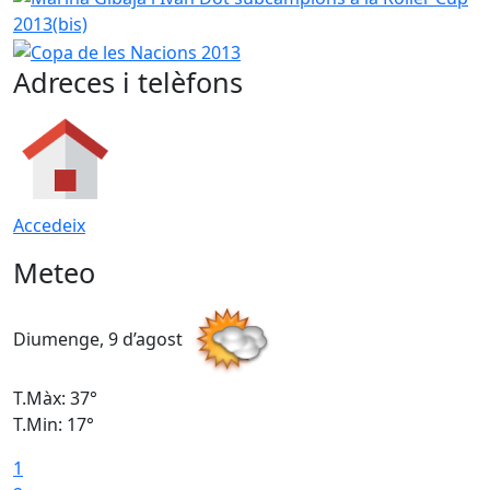
Copa de les Nacions 2013
Adreces i telèfons
Accedeix
Meteo
Diumenge, 9 d’agost
D
T.Màx: 37°
T
T.Min: 17°
T
1
T