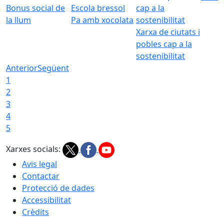
Bonus social de
Escola bressol
la llum
Pa amb xocolata
Xarxa de ciutats i
pobles cap a la
sostenibilitat
Anterior
Següent
1
2
3
4
5
Xarxes socials:
Avis legal
Contactar
Protecció de dades
Accessibilitat
Crèdits