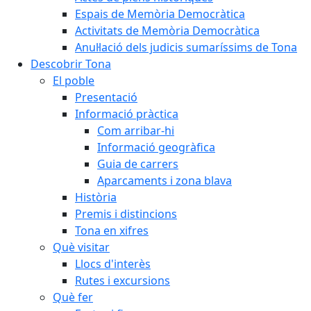
Espais de Memòria Democràtica
Activitats de Memòria Democràtica
Anul·lació dels judicis sumaríssims de Tona
Descobrir Tona
El poble
Presentació
Informació pràctica
Com arribar-hi
Informació geogràfica
Guia de carrers
Aparcaments i zona blava
Història
Premis i distincions
Tona en xifres
Què visitar
Llocs d'interès
Rutes i excursions
Què fer